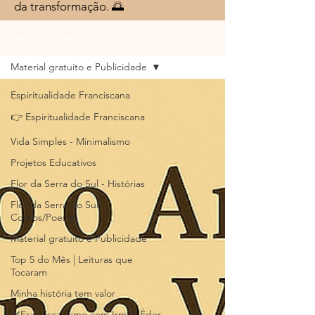
da transformação. 🌅
Posts que tocam a Alma
Material gratuito e Publicidade
Espiritualidade Franciscana
👉 Espiritualidade Franciscana
Vida Simples - Minimalismo
Projetos Educativos
Flor da Serra do Sul - Histórias
Flor da Serra do Sul-
Contos/Poesias
Material gratuito e Publicidade
Top 5 do Mês | Leituras que
Tocaram
Minha história tem valor
🌿Franciscanismo com Irmão Éder