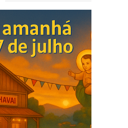
de tarde no sítio, e o céu parecia brincar de
aquarela, tingindo-se de laranjas e violetas. Eu,
Sonhador com Francisco, ajeitava a cadeira na
varanda quando ouvi o som travesso de passos
leves. Não demorou para Francisquinho, aquele
macaquinho que já virou parte da família, surgir
com seu sorriso sapeca. — Vô Paulo, — disse ele,
balançando a cauda — as crianças chegaram?—
Chegaram, sim — respondi. — Meus netos e
sobrinhos ench