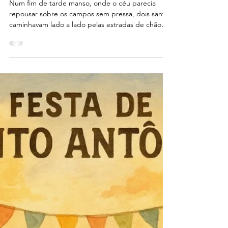
Paulo Roberto Savaris
23 de jul. de 2025
2 min de leitura
🌾 Dois Santos e o Coração
Verde de Tatetos
Num fim de tarde manso, onde o céu parecia
repousar sobre os campos sem pressa, dois santos
caminhavam lado a lado pelas estradas de chão
batido do sul do mundo. Santo Antônio, com seu
sorriso de compaixão e o coração atento aos
pobres, aos esquecidos e aos que perderam algo
dentro da alma.E São Cristóvão — o grande
protetor dos que trilham caminhos — padroeiro
dos colonos que cultivam a terra com fé, e dos
motoristas que cortam as estradas com coragem,
levando no peito o pes