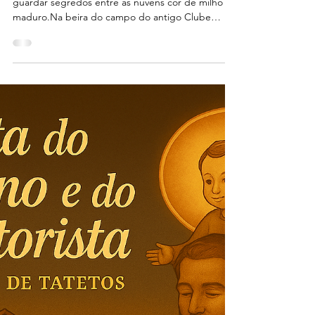
🌾 Vozes da Terra: Uma Roda
de Conversa no Coração de
Tatetos
Era fim de tarde em Tatetos, e o céu parecia
guardar segredos entre as nuvens cor de milho
maduro.Na beira do campo do antigo Clube
Havai, o vento assobiava como quem queria contar
histórias. E contou. Ali, entre as tábuas do salão
de madeira com dois andares — onde o piso de
cima ainda guardava os ecos dos bailes e matinês
— formou-se uma roda invisível, mas tão real
quanto a fé que os unia. Era feita de memórias,
risos e coragem. E, se os olhos não viam, o
coração sentia: o