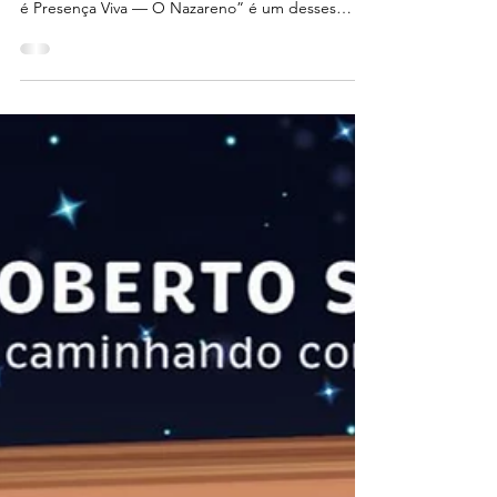
Há livros que não nascem apenas de palavras, mas
de silêncios, gestos e encontros. “Quando o Amor
é Presença Viva — O Nazareno” é um desses
livros. Ele convida o leitor a reencontrar o sentido
da fé encarnada no cotidiano, a presença amorosa
que habita em cada gesto simples, em cada olhar
que acolhe, em cada passo dado com o coração
desperto. 🌾 Durante esses dias, dezenas de
pessoas já se deixaram tocar por essa mensagem
— e hoje é o último dia para você também
caminhar cono