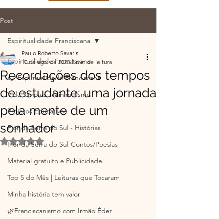
Post
Espiritualidade Franciscana
Paulo Roberto Savaris
Espiritualidade Franciscana
10 de ago. de 2023
2 min de leitura
Recordações dos tempos
👉 Espiritualidade Franciscana
de estudante: uma jornada
Vida Simples - Minimalismo
pela mente de um
Projetos Educativos
sonhador
Flor da Serra do Sul - Histórias
Avaliado com NaN de 5 estrelas.
Flor da Serra do Sul-Contos/Poesias
Material gratuito e Publicidade
Top 5 do Mês | Leituras que Tocaram
Minha história tem valor
🌿Franciscanismo com Irmão Éder