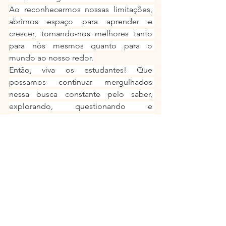
Ao reconhecermos nossas limitações, 
abrimos espaço para aprender e 
crescer, tornando-nos melhores tanto 
para nós mesmos quanto para o 
mundo ao nosso redor.
Então, viva os estudantes! Que 
possamos continuar mergulhados 
nessa busca constante pelo saber, 
explorando, questionando e 
transformando o mundo ao nosso 
redor. E que nossa jornada como 
eternos estudantes seja repleta de 
inspiração, sabedoria e, acima de tudo, 
o despertar de um mundo melhor.
Um Sonhador caminhando com 
Francisco