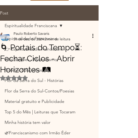
Post
Espiritualidade Franciscana
Paulo Roberto Savaris
Espiritualidade Franciscana
31 de dez. de 2024
2 min de leitura
🌀 Portais do Tempo⏳:
👉 Espiritualidade Franciscana
Fechar Ciclos - Abrir
Vida Simples - Minimalismo
Horizontes 🛤️
Projetos Educativos
Avaliado com NaN de 5 estrelas.
Flor da Serra do Sul - Histórias
Flor da Serra do Sul-Contos/Poesias
Material gratuito e Publicidade
Top 5 do Mês | Leituras que Tocaram
Minha história tem valor
🌿Franciscanismo com Irmão Éder