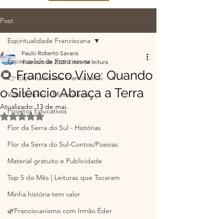
Post
Espiritualidade Franciscana
Paulo Roberto Savaris
Espiritualidade Franciscana
4 de out. de 2025
2 min de leitura
🌻 Francisco Vive: Quando
👉 Espiritualidade Franciscana
o Silêncio Abraça a Terra
Vida Simples - Minimalismo
Atualizado:
13 de mai.
Projetos Educativos
Avaliado com NaN de 5 estrelas.
Flor da Serra do Sul - Histórias
Flor da Serra do Sul-Contos/Poesias
Material gratuito e Publicidade
Top 5 do Mês | Leituras que Tocaram
Minha história tem valor
🌿Franciscanismo com Irmão Éder