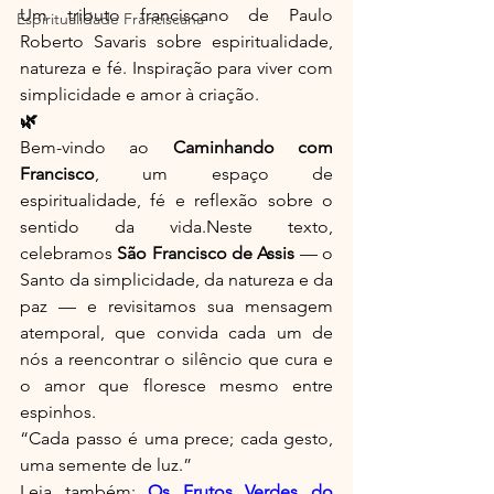
Um tributo franciscano de Paulo 
Espiritualidade Franciscana
Roberto Savaris sobre espiritualidade, 
natureza e fé. Inspiração para viver com 
simplicidade e amor à criação.
🌿
Bem-vindo ao 
Caminhando com 
Francisco
, um espaço de 
espiritualidade, fé e reflexão sobre o 
sentido da vida.Neste texto, 
celebramos 
São Francisco de Assis
 — o 
Santo da simplicidade, da natureza e da 
paz — e revisitamos sua mensagem 
atemporal, que convida cada um de 
nós a reencontrar o silêncio que cura e 
o amor que floresce mesmo entre 
espinhos.
“Cada passo é uma prece; cada gesto, 
uma semente de luz.”
Leia também: 
Os Frutos Verdes do 