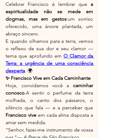
Celebrar Francisco é lembrar que 
a 
espiritualidade não se mede em 
dogmas, mas em gestos
:um sorriso 
oferecido, uma árvore plantada, um 
abraço sincero.
E quando olhamos para a terra, vemos 
o reflexo de sua dor e seu clamor — 
tema que aprofundo em 
O Clamor da 
Terra: a urgência de uma consciência 
desperta
. 🌍
✨ Francisco Vive em Cada Caminhante
Hoje, convidamos você a 
caminhar 
conosco
.A sentir o perfume da terra 
molhada, o canto dos pássaros, o 
silêncio que fala — e a perceber que 
Francisco vive
 em cada alma disposta a 
amar sem medida.
“Senhor, fazei-me instrumento de vossa 
paz.”— 
A Prece de São Francisco