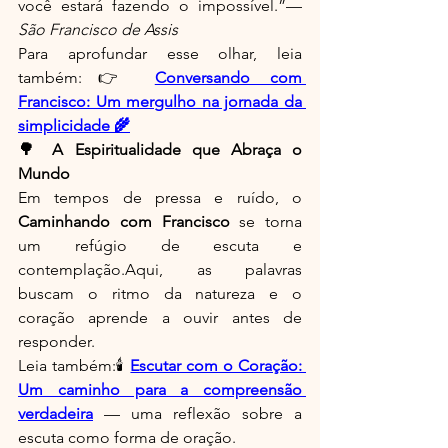
você estará fazendo o impossível.”— 
São Francisco de Assis
Para aprofundar esse olhar, leia 
também:👉 
Conversando com 
Francisco: Um mergulho na jornada da 
simplicidade 🌾
🌳 A Espiritualidade que Abraça o 
Mundo
Em tempos de pressa e ruído, o 
Caminhando com Francisco
 se torna 
um refúgio de escuta e 
contemplação.Aqui, as palavras 
buscam o ritmo da natureza e o 
coração aprende a ouvir antes de 
responder.
Leia também:🕯️ 
Escutar com o Coração: 
Um caminho para a compreensão 
verdadeira
 — uma reflexão sobre a 
escuta como forma de oração.