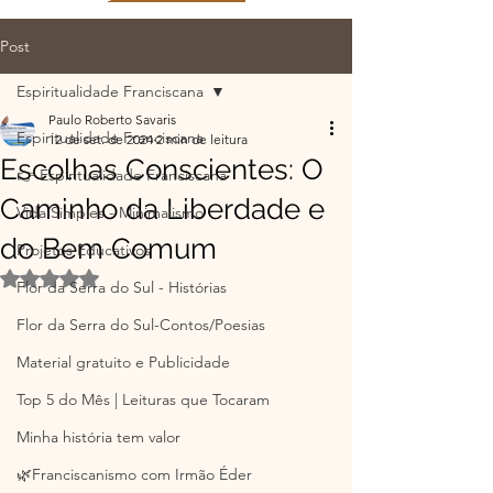
Post
Espiritualidade Franciscana
Paulo Roberto Savaris
Espiritualidade Franciscana
12 de set. de 2024
2 min de leitura
Escolhas Conscientes: O
👉 Espiritualidade Franciscana
Caminho da Liberdade e
Vida Simples - Minimalismo
do Bem Comum
Projetos Educativos
Avaliado com NaN de 5 estrelas.
Flor da Serra do Sul - Histórias
Flor da Serra do Sul-Contos/Poesias
Material gratuito e Publicidade
Top 5 do Mês | Leituras que Tocaram
Minha história tem valor
🌿Franciscanismo com Irmão Éder