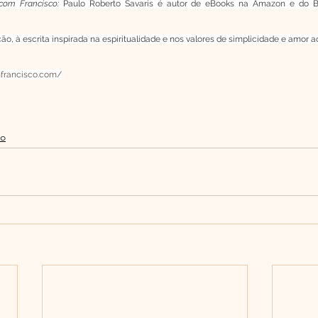
om Francisco:
 Paulo Roberto Savaris é autor de eBooks na Amazon e do 
o, à escrita inspirada na espiritualidade e nos valores de simplicidade e amor a
francisco.com/
mo