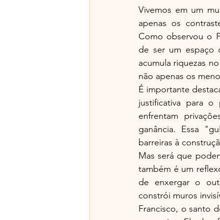
Vivemos em um mund
apenas os contrast
Como observou o Pa
de ser um espaço d
acumula riquezas no
não apenas os menos
É importante destaca
justificativa para 
enfrentam privaçõ
ganância. Essa "gu
barreiras à construç
Mas será que podem
também é um reflexo 
de enxergar o out
constrói muros invis
Francisco, o santo d