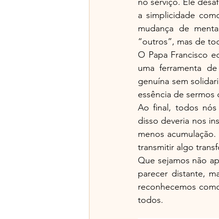
no serviço. Ele desa
a simplicidade com
mudança de mental
“outros”, mas de to
O Papa Francisco e
uma ferramenta de 
genuína sem solidari
essência de sermos
Ao final, todos nós
disso deveria nos in
menos acumulação. A
transmitir algo tran
Que sejamos não ap
parecer distante, m
reconhecemos como p
todos.