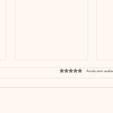
Avaliado com 0 de 5 estrel
Ainda sem avali
Você desaprendeu a
De q