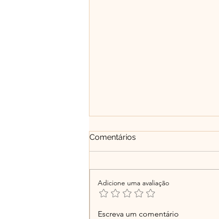
Comentários
Adicione uma avaliação
Entre o ego e a essência: a
Escreva um comentário