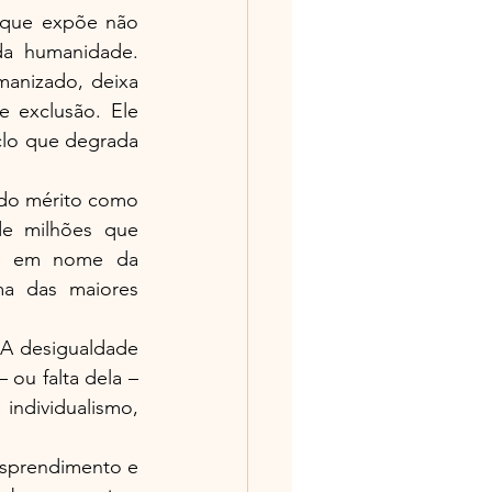
que expõe não 
a humanidade. 
anizado, deixa 
 exclusão. Ele 
lo que degrada 
 do mérito como 
 de milhões que 
ra em nome da 
a das maiores 
A desigualdade 
ou falta dela – 
dividualismo, 
esprendimento e 