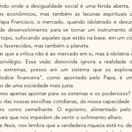
o onde a desigualdade social é uma ferida aberta, 
es econômicos, mas também as lacunas espirituais d
pa Francisco, o mercado, quando idolatrado e desum
e desenvolvimento para se tornar um instrumento de
 topo, sufocando aqueles que estão na base, em um cic
 favorecidos, mas também o planeta.
r que a crítica não é ao mercado em si, mas à idolatria
o privilégio. Essa visão distorcida ignora a realidade
es extremas, presos em um sistema que os explo
lodice financeira", como apontado pelo Papa, é um
ão de uma sociedade mais justa.
os apenas apontar para os sistemas e os poderosos? 
das nossas escolhas cotidianas, da nossa capacidade – 
ro como semelhante. O egoísmo, alimentado pelo in
íveis que nos impedem de sentir o sofrimento alheio.
e Assis, nos lembra que a verdadeira riqueza está no d