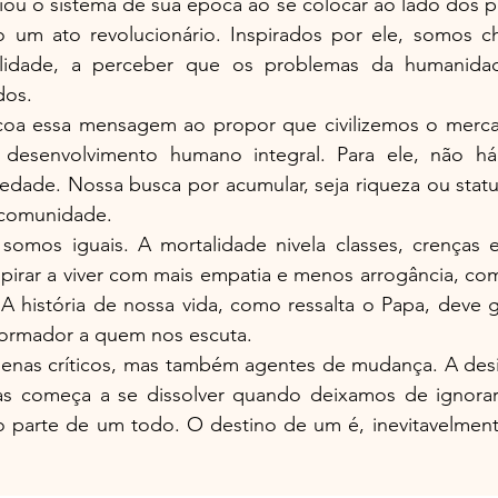
fiou o sistema de sua época ao se colocar ao lado dos po
o um ato revolucionário. Inspirados por ele, somos 
idade, a perceber que os problemas da humanida
dos.
coa essa mensagem ao propor que civilizemos o merca
desenvolvimento humano integral. Para ele, não há e
edade. Nossa busca por acumular, seja riqueza ou status
 comunidade.
 somos iguais. A mortalidade nivela classes, crenças e
spirar a viver com mais empatia e menos arrogância, com 
 história de nossa vida, como ressalta o Papa, deve g
sformador a quem nos escuta.
enas críticos, mas também agentes de mudança. A des
as começa a se dissolver quando deixamos de ignorar
arte de um todo. O destino de um é, inevitavelmente