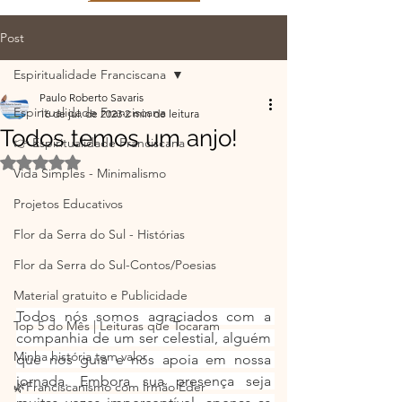
Post
Espiritualidade Franciscana
Paulo Roberto Savaris
Espiritualidade Franciscana
16 de jul. de 2023
2 min de leitura
Todos temos um anjo!
👉 Espiritualidade Franciscana
Avaliado com NaN de 5 estrelas.
Vida Simples - Minimalismo
Projetos Educativos
Flor da Serra do Sul - Histórias
Flor da Serra do Sul-Contos/Poesias
Material gratuito e Publicidade
Todos nós somos agraciados com a 
Top 5 do Mês | Leituras que Tocaram
companhia de um ser celestial, alguém 
Minha história tem valor
que nos guia e nos apoia em nossa 
jornada. Embora sua presença seja 
🌿Franciscanismo com Irmão Éder