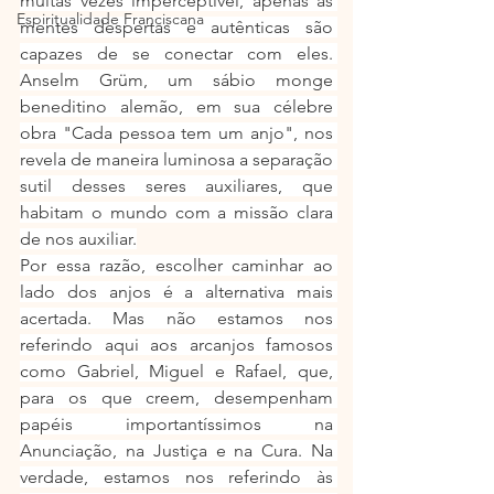
muitas vezes imperceptível, apenas as 
Espiritualidade Franciscana
mentes despertas e autênticas são 
capazes de se conectar com eles. 
Anselm Grüm, um sábio monge 
beneditino alemão, em sua célebre 
obra "Cada pessoa tem um anjo", nos 
revela de maneira luminosa a separação 
sutil desses seres auxiliares, que 
habitam o mundo com a missão clara 
de nos auxiliar.
Por essa razão, escolher caminhar ao 
lado dos anjos é a alternativa mais 
acertada. Mas não estamos nos 
referindo aqui aos arcanjos famosos 
como Gabriel, Miguel e Rafael, que, 
para os que creem, desempenham 
papéis importantíssimos na 
Anunciação, na Justiça e na Cura. Na 
verdade, estamos nos referindo às 