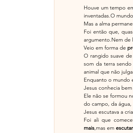
Houve um tempo em
inventadas.O mundo 
Mas a alma permanec
Foi então que, quas
argumento.Nem de l
Veio em forma de 
pr
O rangido suave de 
som da terra sendo 
animal que não julg
Enquanto o mundo ex
Jesus conhecia bem
Ele não se formou n
do campo, da água, 
Jesus escutava a cr
Foi ali que comece
mais
,mas em 
escuta