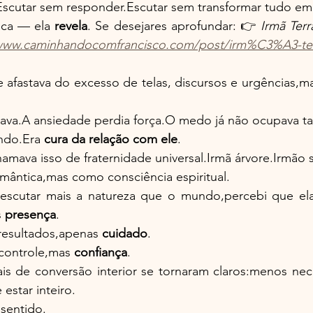
Escutar sem responder.Escutar sem transformar tudo em 
ica — ela 
revela
. Se desejares aprofundar: 👉 
Irmã Terr
/www.caminhandocomfrancisco.com/post/irm%C3%A3-t
 afastava do excesso de telas, discursos e urgências,m
ava.A ansiedade perdia força.O medo já não ocupava t
ndo.Era 
cura da relação com ele
.
hamava isso de fraternidade universal.Irmã árvore.Irmão 
ântica,mas como consciência espiritual.
scutar mais a natureza que o mundo,percebi que ela
 
presença
.
resultados,apenas 
cuidado
.
controle,mas 
confiança
.
nais de conversão interior se tornaram claros:menos nec
estar inteiro.
sentido.