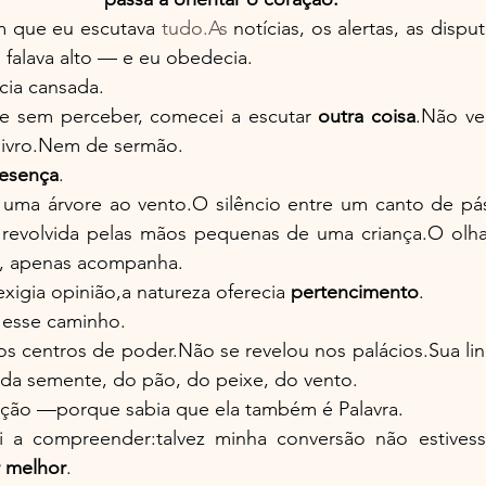
 que eu escutava 
tudo.As
 notícias, os alertas, as disput
falava alto — e eu obedecia.
ia cansada.
e sem perceber, comecei a escutar 
outra coisa
.Não ve
ivro.Nem de sermão.
esença
.
uma árvore ao vento.O silêncio entre um canto de pás
revolvida pelas mãos pequenas de uma criança.O olha
a, apenas acompanha.
igia opinião,a natureza oferecia 
pertencimento
.
 esse caminho.
os centros de poder.Não se revelou nos palácios.Sua li
da semente, do pão, do peixe, do vento.
iação —porque sabia que ela também é Palavra.
i a compreender:talvez minha conversão não estives
r melhor
.