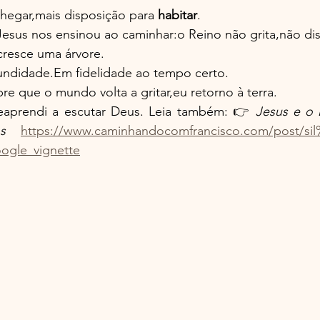
hegar,mais disposição para 
habitar
.
 Jesus nos ensinou ao caminhar:o Reino não grita,não di
resce uma árvore.
undidade.Em fidelidade ao tempo certo.
e que o mundo volta a gritar,eu retorno à terra.
reaprendi a escutar Deus. Leia também: 👉 
Jesus e o 
os 
https://www.caminhandocomfrancisco.com/post/si
gle_vignette