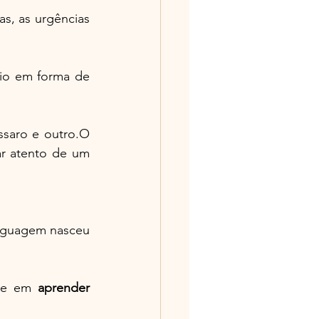
as, as urgências 
io em forma de 
saro e outro.O 
r atento de um 
nguagem nasceu 
se em 
aprender 