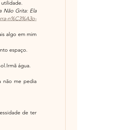
utilidade.
a Não Grita: Ela 
erra-n%C3%A3o-
ais algo em mim 
anto espaço.
sol.Irmã água.
 não me pedia 
essidade de ter 