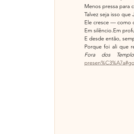
Menos pressa para c
Talvez seja isso que
Ele cresce — como c
Em silêncio.Em prof
E desde então, sempr
Porque foi ali que 
Fora dos Templ
presen%C3%A7a#goo