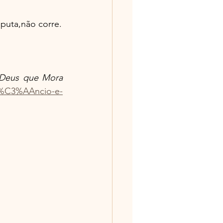
sputa,não corre.
Deus que Mora 
l%C3%AAncio-e-