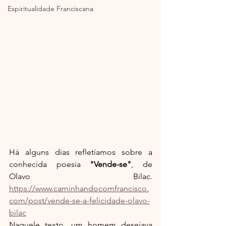
Espiritualidade Franciscana
Há alguns dias refletíamos sobre a 
conhecida poesia 
"Vende-se"
, de 
Olavo Bilac. 
https://www.caminhandocomfrancisco.
com/post/vende-se-a-felicidade-olavo-
bilac
Naquele texto, um homem desejava 