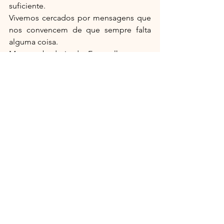
suficiente.
Vivemos cercados por mensagens que 
nos convencem de que sempre falta 
alguma coisa.
Mas a sabedoria do Evangelho segue 
apontando noutra direção.
A verdadeira riqueza nasce da 
capacidade de agradecer.
O que realmente ficará quando tudo 
passar
Talvez esta seja a pergunta mais 
importante deste texto.
Quando tudo passar, o que 
permanecerá?
Os objetos que acumulamos?
Ou os relacionamentos que 
cultivamos?
As coisas que compramos?