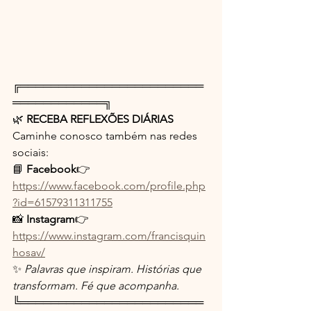
╔════════════════════════
════════════╗
🌿 
RECEBA REFLEXÕES DIÁRIAS
Caminhe conosco também nas redes 
sociais:
📘 
Facebook
👉 
https://www.facebook.com/profile.php
?id=61579311311755
📸 
Instagram
👉 
https://www.instagram.com/francisquin
hosav/
✨ 
Palavras que inspiram. Histórias que 
transformam. Fé que acompanha.
╚════════════════════════