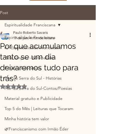
Post
Espiritualidade Franciscana
Paulo Roberto Savaris
Espiritualidade Franciscana
17 de jun.
4 min de leitura
Por que acumulamos
👉 Espiritualidade Franciscana
tanto se um dia
Vida Simples - Minimalismo
deixaremos tudo para
Projetos Educativos
trás?
Flor da Serra do Sul - Histórias
Avaliado com NaN de 5 estrelas.
Flor da Serra do Sul-Contos/Poesias
Material gratuito e Publicidade
Top 5 do Mês | Leituras que Tocaram
Minha história tem valor
🌿Franciscanismo com Irmão Éder