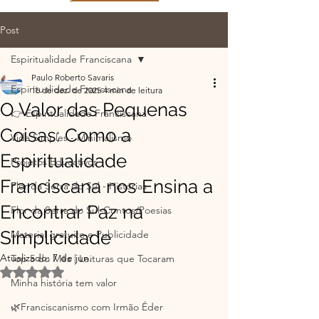
Post
Espiritualidade Franciscana
Paulo Roberto Savaris
Espiritualidade Franciscana
16 de dez. de 2025
4 min de leitura
O Valor das Pequenas
👉 Espiritualidade Franciscana
Coisas: Como a
Vida Simples - Minimalismo
Espiritualidade
Projetos Educativos
Franciscana nos Ensina a
Flor da Serra do Sul - Histórias
Encontrar Paz na
Flor da Serra do Sul-Contos/Poesias
Simplicidade
Material gratuito e Publicidade
Atualizado:
7 de jun.
Top 5 do Mês | Leituras que Tocaram
Avaliado com NaN de 5 estrelas.
Minha história tem valor
🌿Franciscanismo com Irmão Éder