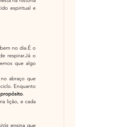
sta na história 
o espiritual e 
abem no dia.É o 
tempo dos relógios, das metas, das urgências que nos fazem esquecer de respirar.Já o 
emos que algo 
 no abraço que 
ciclo. Enquanto 
 propósito
.
ia lição, e cada 
irós
 ensina que 