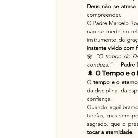
Deus não se atrasa
compreender.
O Padre Marcelo Ros
não se mede no re
instrumento da gra
instante vivido com 
🌼 
“O tempo de Deu
conduza.”
 — 
Padre 
🌲 
O Tempo e o 
O 
tempo e o eterno
da disciplina, da es
confiança.
Quando equilibramo
tarefas, mas sem p
sagrado, que o pres
tocar a eternidade
.