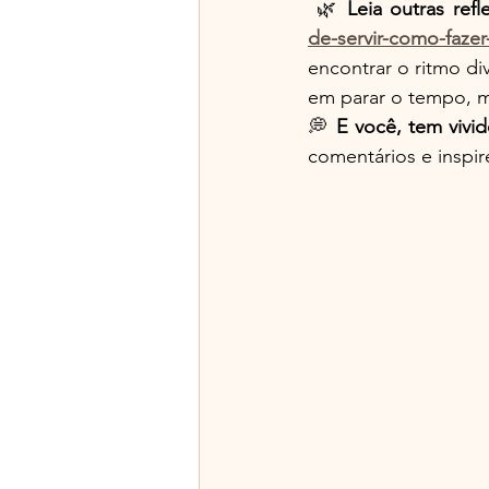
 🌿 
Leia outras ref
de-servir-como-faz
encontrar o ritmo d
em parar o tempo, 
💭 
E você, tem viv
comentários e inspir