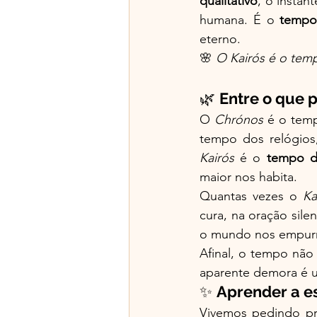
qualitativo
, o instan
humana. É o 
tempo
eterno.
🌸 
O Kairós é o tem
🌿 
Entre o que 
O 
Chrónos
 é o temp
Kairós
 é o 
tempo d
maior nos habita.
Quantas vezes o 
Ka
cura, na oração sile
o mundo nos empurra
Afinal, o tempo não
aparente demora é 
✨ 
Aprender a e
Vivemos pedindo p