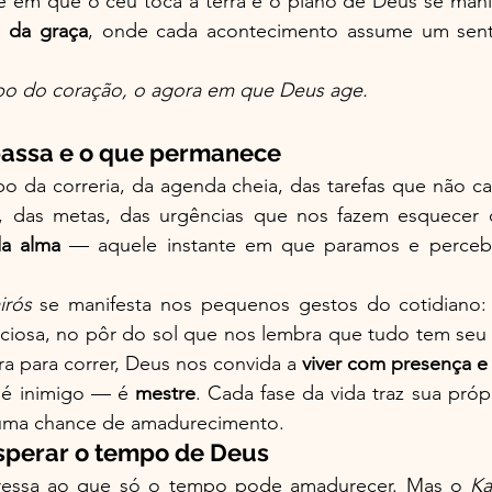
te em que o céu toca a terra e o plano de Deus se manife
 da graça
, onde cada acontecimento assume um sentid
po do coração, o agora em que Deus age.
passa e o que permanece
o da correria, da agenda cheia, das tarefas que não c
a alma
 — aquele instante em que paramos e perceb
irós
 se manifesta nos pequenos gestos do cotidiano:
nciosa, no pôr do sol que nos lembra que tudo tem seu 
 para correr, Deus nos convida a 
viver com presença e
 é inimigo — é 
mestre
. Cada fase da vida traz sua própr
uma chance de amadurecimento.
sperar o tempo de Deus
ressa ao que só o tempo pode amadurecer. Mas o 
Ka