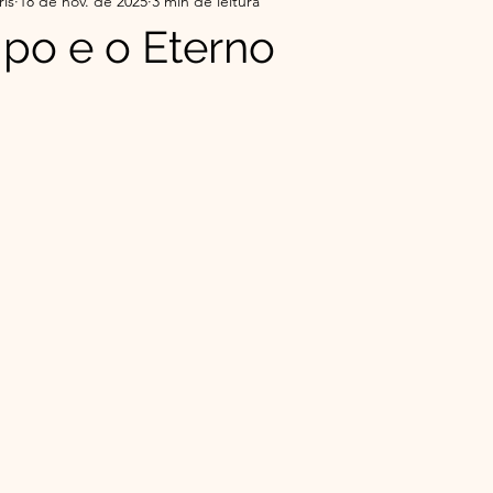
ris
18 de nov. de 2025
3 min de leitura
r da Serra do Sul - Histórias
Flor da Serra do Sul-Co
po e o Eterno
e 5 estrelas.
ade
Top 5 do Mês | Leituras que Tocaram
Minha 
o Éder
Espiritualidade Franciscana