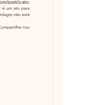
com/post/o-ato-
 é um ato para 
ilagre não está 
Compartilhe nos 