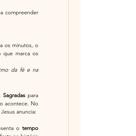
 a compreender 
 conta os minutos, o 
o que marca os 
mo da fé e na 
s Sagradas
 para 
o acontece. No 
 Jesus anuncia:
esenta o 
tempo 