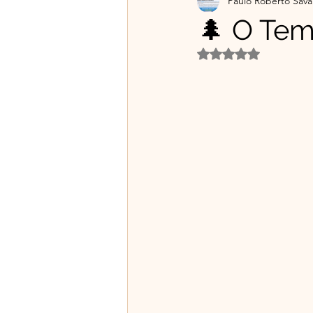
Paulo Roberto Sava
Projetos Educativos
Flo
🌲 O Tem
Avaliado com NaN d
Material gratuito e Publicid
🌿Franciscanismo com Irmã