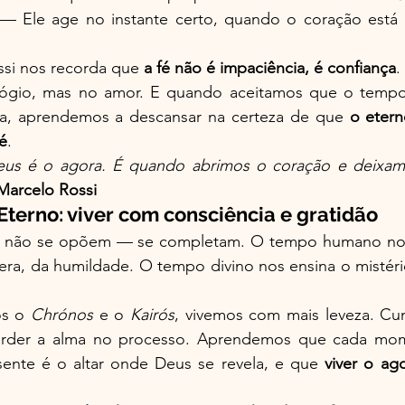
 — Ele age no instante certo, quando o coração está 
si nos recorda que 
a fé não é impaciência, é confiança
.
lógio, mas no amor. E quando aceitamos que o temp
ça, aprendemos a descansar na certeza de que 
o etern
fé
.
s é o agora. É quando abrimos o coração e deixamo
Marcelo Rossi
Eterno: viver com consciência e gratidão
 não se opõem — se completam. O tempo humano nos 
pera, da humildade. O tempo divino nos ensina o mistério
s o 
Chrónos
 e o 
Kairós
, vivemos com mais leveza. Cu
erder a alma no processo. Aprendemos que cada mom
ente é o altar onde Deus se revela, e que 
viver o ag