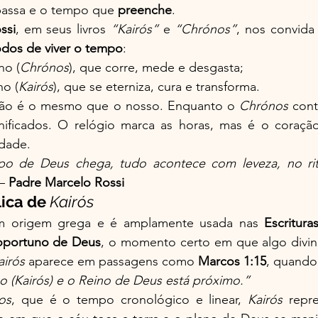
assa e o tempo que 
preenche
.
ssi
, em seus livros 
“Kairós”
 e 
“Chrónos”
, nos convida
dos de viver o tempo
:
no (
Chrónos
), que corre, mede e desgasta;
no (
Kairós
), que se eterniza, cura e transforma.
não é o mesmo que o nosso. Enquanto o 
Chrónos
gnificados. O relógio marca as horas, mas é o coraçã
dade.
o de Deus chega, tudo acontece com leveza, no rit
— 
Padre Marcelo Rossi
ica de 
Kairós
m origem grega e é amplamente usada nas 
Escritura
oportuno de Deus
, o momento certo em que algo divin
airós
 aparece em passagens como 
Marcos 1:15
, quando
 (Kairós) e o Reino de Deus está próximo.”
os
, que é o tempo cronológico e linear, 
Kairós
 repr