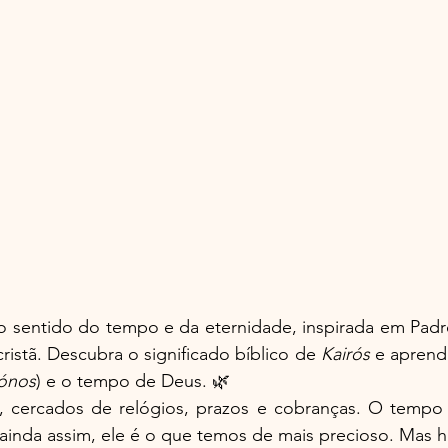
o sentido do tempo e da eternidade, inspirada em Padre
cristã. Descubra o significado bíblico de 
Kairós
 e aprenda
ónos
) e o tempo de Deus. 🌿
 cercados de relógios, prazos e cobranças. O tempo 
ainda assim, ele é o que temos de mais precioso. Mas h