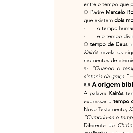
entre o tempo que p
O Padre 
Marcelo Ro
que existem 
dois mo
·        o tempo huma
·        e o tempo divi
O 
tempo de Deus
 
Kairós
 revela os si
momentos de eterni
✨ 
“Quando o temp
sintonia da graça.”
 
📜 
A origem bíbl
A palavra 
Kairós
 te
expressar o 
tempo 
Novo Testamento, 
K
“Cumpriu-se o tempo
Diferente do 
Chrón