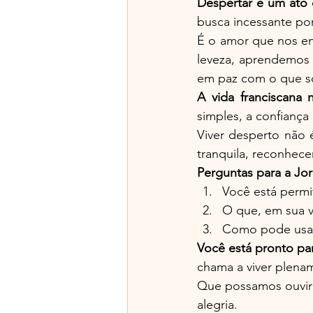
Despertar é um ato 
busca incessante por
É o amor que nos en
leveza, aprendemos a
em paz com o que 
A vida franciscana n
simples, a confiança 
Viver desperto não 
tranquila, reconhec
Perguntas para a Jo
Você está permi
O que, em sua vi
Como pode usar 
Você está pronto pa
chama a viver plena
Que possamos ouvir 
alegria.