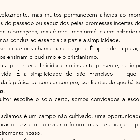
elozmente, mas muitos permanecem alheios ao mome
es do passado ou seduzidos pelas promessas incertas do
r informações, mas é raro transformá-las em sabedori
nos conduz ao essencial: a paz e a simplicidade.
sino que nos chama para o agora. É aprender a parar, r
os ensinam o budismo e o cristianismo.
a perceber a felicidade no instante presente, na imp
 vida. É a simplicidade de São Francisco — que v
a à prática de semear sempre, confiantes de que há ter
s.
ltor escolhe o solo certo, somos convidados a escol
diamos é um campo não cultivado, uma oportunidade 
orar o passado ou evitar o futuro, mas de abraçar o p
eiramente nosso.