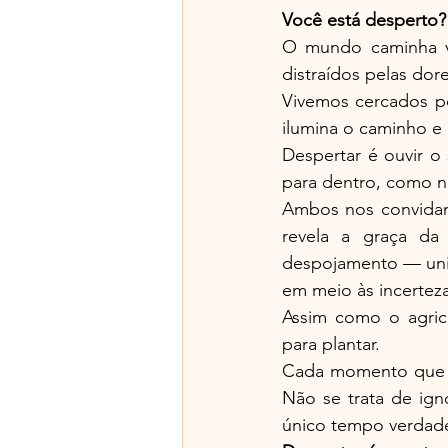
Você está desperto?
O mundo caminha v
distraídos pelas dor
Vivemos cercados po
ilumina o caminho e 
Despertar é ouvir o 
para dentro, como n
Ambos nos convidam 
revela a graça da
despojamento — unid
em meio às incerteza
Assim como o agricu
para plantar.
Cada momento que a
Não se trata de ign
único tempo verdad