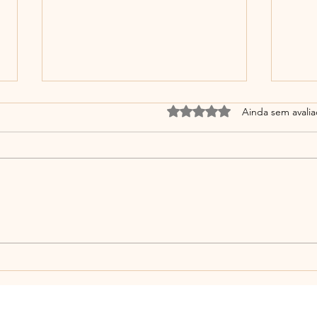
Avaliado com 0 de 5 estrel
Ainda sem avali
Por que Escolhi Caminhar
A Ce
com Francisco: A História
Espi
que Deu Origem ao Blog
Caminhando com Francisco