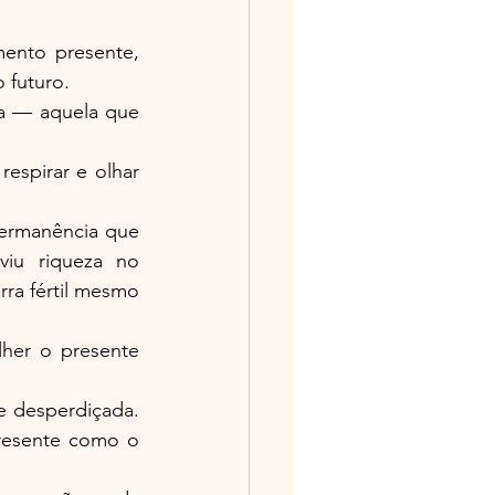
nto presente, 
 futuro.
a — aquela que 
espirar e olhar 
ermanência que 
iu riqueza no 
ra fértil mesmo 
her o presente 
desperdiçada. 
resente como o 