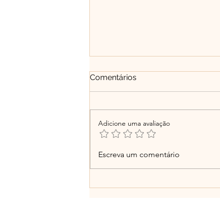
Comentários
Adicione uma avaliação
Vivemos cercados por
Escreva um comentário
distrações: por que a
espiritualidade parece cada
vez mais difícil?