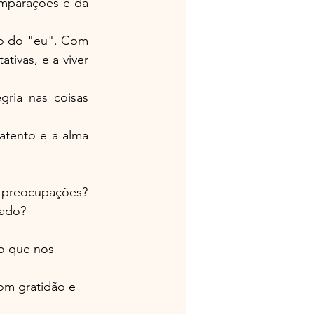
mparações e da 
o do "eu". Com 
ivas, e a viver 
ria nas coisas 
tento e a alma 
m preocupações?
cado?
o que nos 
om gratidão e 