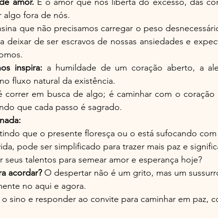
de amor.
 É o amor que nos liberta do excesso, das co
 algo fora de nós.
sina que não precisamos carregar o peso desnecessári
 deixar de ser escravos de nossas ansiedades e expectat
somos.
os inspira:
 a humildade de um coração aberto, a aleg
no fluxo natural da existência.
é correr em busca de algo; é caminhar com o coração a
endo que cada passo é sagrado.
rnada:
tindo que o presente floresça ou o está sufocando co
da, pode ser simplificado para trazer mais paz e signifi
seus talentos para semear amor e esperança hoje?
ra acordar?
 O despertar não é um grito, mas um sussurr
mente no aqui e agora.
o sino e responder ao convite para caminhar em paz, c