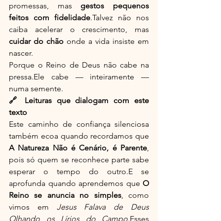
promessas, mas 
gestos pequenos 
feitos com fidelidade
.Talvez não nos 
caiba acelerar o crescimento, mas 
cuidar do chão
 onde a vida insiste em 
nascer.
Porque o Reino de Deus não cabe na 
pressa.Ele cabe — inteiramente — 
numa semente.
🔗 Leituras que dialogam com este 
texto
Este caminho de confiança silenciosa 
também ecoa quando recordamos que 
A Natureza Não é Cenário, é Parente
, 
pois só quem se reconhece parte sabe 
esperar o tempo do outro.E se 
aprofunda quando aprendemos que 
O 
Reino se anuncia no simples
, como 
vimos em 
Jesus Falava de Deus 
Olhando os Lírios do Campo
.Esses 