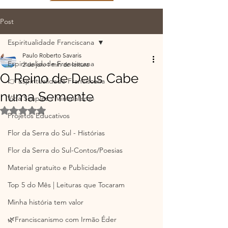
Post
Espiritualidade Franciscana
Paulo Roberto Savaris
Espiritualidade Franciscana
2 de jan.
1 min de leitura
O Reino de Deus Cabe
👉 Espiritualidade Franciscana
numa Semente
Vida Simples - Minimalismo
Avaliado com NaN de 5 estrelas.
Projetos Educativos
Flor da Serra do Sul - Histórias
Flor da Serra do Sul-Contos/Poesias
Material gratuito e Publicidade
Top 5 do Mês | Leituras que Tocaram
Minha história tem valor
🌿Franciscanismo com Irmão Éder