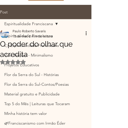
Post
Espiritualidade Franciscana
Paulo Roberto Savaris
Espiritualidade Franciscana
13 de mar.
2 min de leitura
O poder do olhar que
👉 Espiritualidade Franciscana
acredita
Vida Simples - Minimalismo
Avaliado com NaN de 5 estrelas.
Projetos Educativos
Flor da Serra do Sul - Histórias
Flor da Serra do Sul-Contos/Poesias
Material gratuito e Publicidade
Top 5 do Mês | Leituras que Tocaram
Minha história tem valor
🌿Franciscanismo com Irmão Éder