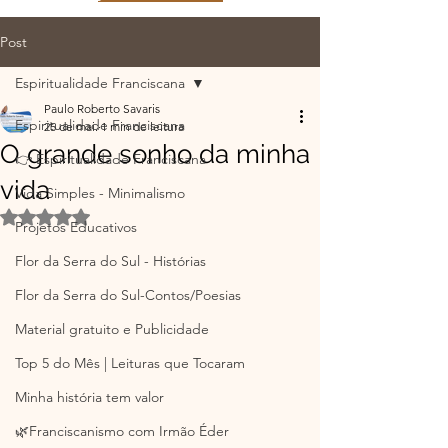
Post
Espiritualidade Franciscana
Paulo Roberto Savaris
Espiritualidade Franciscana
25 de mai.
1 min de leitura
O grande sonho da minha
👉 Espiritualidade Franciscana
vida
Vida Simples - Minimalismo
Avaliado com NaN de 5 estrelas.
Projetos Educativos
Flor da Serra do Sul - Histórias
Flor da Serra do Sul-Contos/Poesias
Material gratuito e Publicidade
Top 5 do Mês | Leituras que Tocaram
Minha história tem valor
🌿Franciscanismo com Irmão Éder