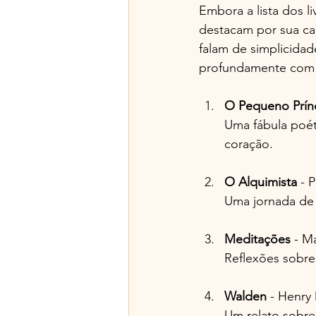
Embora a lista dos li
destacam por sua cap
falam de simplicida
profundamente com 
O Pequeno Prín
Uma fábula poét
coração.
O Alquimista
 - 
Uma jornada de 
Meditações
 - M
Reflexões sobre 
Walden
 - Henry
Um relato sobre