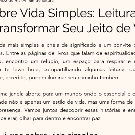
ris
2 de mar.
4 min de leitura
r da Serra do Sul - Histórias
Flor da Serra do Sul-Co
obre Vida Simples: Leitur
ansformar Seu Jeito de 
ade
Top 5 do Mês | Leituras que Tocaram
Minha 
e 5 estrelas.
a mais simples e cheia de significado é um convite 
o Éder
Espiritualidade Franciscana
 Entre as páginas de livros que falam de espiritualidad
 encontro um refúgio, um espaço para respirar e ref
 te levar hoje, compartilhando algumas leituras q
e, acredito, podem iluminar seu caminho também.
ma janela aberta para um mundo onde o essencial é o
dade não é apenas um estilo de vida, mas uma forma de 
resença. Vamos juntos descobrir essas histórias e en
elerar, olhar para dentro e encontrar paz.