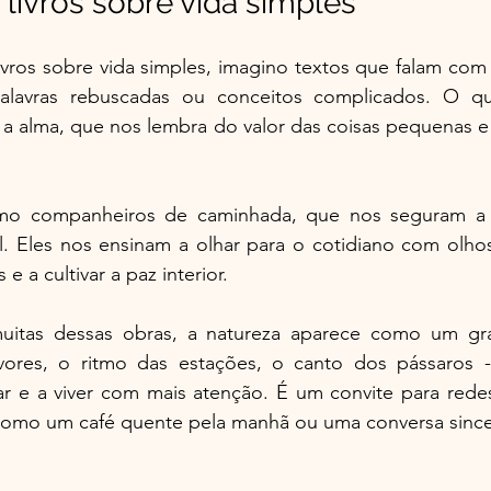
 livros sobre vida simples
ros sobre vida simples, imagino textos que falam com o
alavras rebuscadas ou conceitos complicados. O qu
 alma, que nos lembra do valor das coisas pequenas e d
como companheiros de caminhada, que nos seguram a
il. Eles nos ensinam a olhar para o cotidiano com olhos
e a cultivar a paz interior.
itas dessas obras, a natureza aparece como um gra
vores, o ritmo das estações, o canto dos pássaros -
ar e a viver com mais atenção. É um convite para redes
 como um café quente pela manhã ou uma conversa since