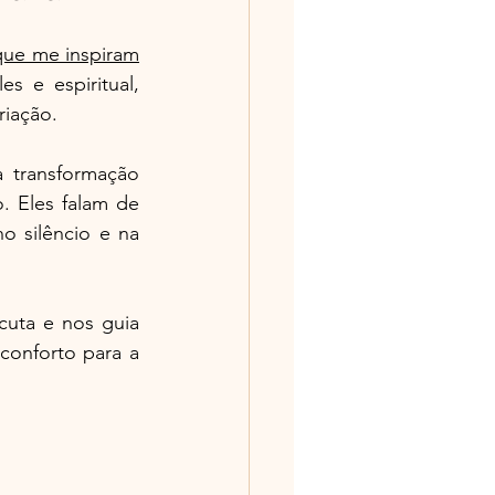
que me inspiram
s e espiritual, 
riação.
 transformação 
 Eles falam de 
 silêncio e na 
uta e nos guia 
onforto para a 