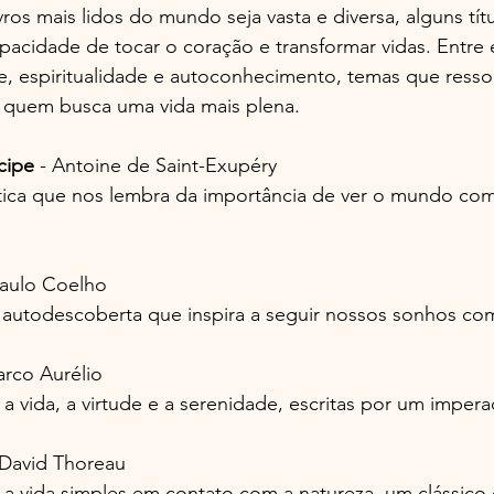
vros mais lidos do mundo seja vasta e diversa, alguns títu
acidade de tocar o coração e transformar vidas. Entre e
de, espiritualidade e autoconhecimento, temas que ress
quem busca uma vida mais plena.
cipe
 - Antoine de Saint-Exupéry  
ica que nos lembra da importância de ver o mundo com
Paulo Coelho  
autodescoberta que inspira a seguir nossos sonhos co
arco Aurélio  
a vida, a virtude e a serenidade, escritas por um imperad
 David Thoreau  
 a vida simples em contato com a natureza, um clássico 