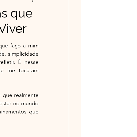
ntos/Poesias
as que
Viver
história tem valor
que faço a mim 
e, simplicidade 
letir. É nesse 
ue me tocaram 
 que realmente 
estar no mundo 
sinamentos que 