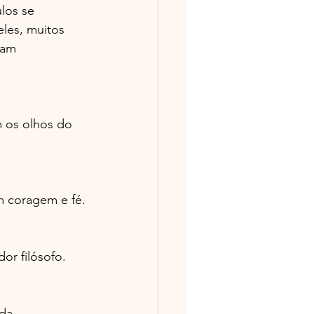
los se 
les, muitos 
oam 
 os olhos do 
m coragem e fé.
or filósofo.
da 