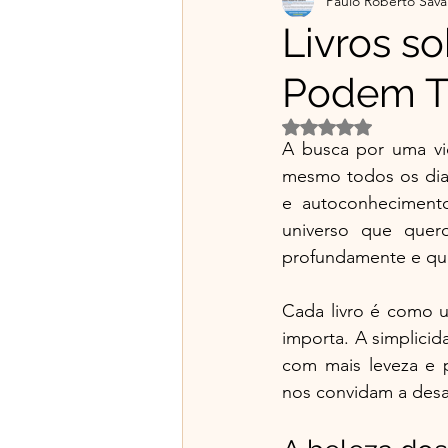
Paulo Roberto Sava
Projetos Educativos
Flo
Livros s
Podem Tr
Material gratuito e Publicid
Avaliado com NaN d
A busca por uma vid
🌿Franciscanismo com Irmã
mesmo todos os dias.
e autoconhecimento,
universo que quero
profundamente e qu
Cada livro é como u
importa. A simplici
com mais leveza e p
nos convidam a desac