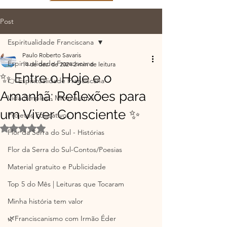
Post
Espiritualidade Franciscana
Paulo Roberto Savaris
Espiritualidade Franciscana
14 de dez. de 2024
2 min de leitura
✨ Entre o Hoje e o
👉 Espiritualidade Franciscana
Amanhã: Reflexões para
Vida Simples - Minimalismo
um Viver Consciente ✨
Projetos Educativos
Avaliado com NaN de 5 estrelas.
Flor da Serra do Sul - Histórias
Flor da Serra do Sul-Contos/Poesias
Material gratuito e Publicidade
Top 5 do Mês | Leituras que Tocaram
Minha história tem valor
🌿Franciscanismo com Irmão Éder