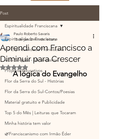
Post
Espiritualidade Franciscana
Paulo Roberto Savaris
Espiritualidade Franciscana
13 de jan.
2 min de leitura
Aprendi com Francisco a
👉 Espiritualidade Franciscana
Diminuir para Crescer
Vida Simples - Minimalismo
Avaliado com NaN de 5 estrelas.
Projetos Educativos
A lógica do Evangelho
Flor da Serra do Sul - Histórias
Flor da Serra do Sul-Contos/Poesias
Material gratuito e Publicidade
Top 5 do Mês | Leituras que Tocaram
Minha história tem valor
🌿Franciscanismo com Irmão Éder