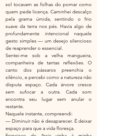
sol tocavam as folhas do pomar como 
quem pede licença. Caminhei descalço 
pela grama úmida, sentindo o frio 
suave da terra nos pés. Havia algo de 
profundamente intencional naquele 
gesto simples — um desejo silencioso 
de reaprender o essencial.
Sentei-me sob a velha mangueira, 
companheira de tantas reflexões. O 
canto dos pássaros preenchia o 
silêncio, e percebi como a natureza não 
disputa espaço. Cada árvore cresce 
sem sufocar a outra. Cada som 
encontra seu lugar sem anular o 
restante.
Naquele instante, compreendi:
— Diminuir não é desaparecer. É deixar 
espaço para que a vida floresça.
Francisco de Assis vinha à minha 