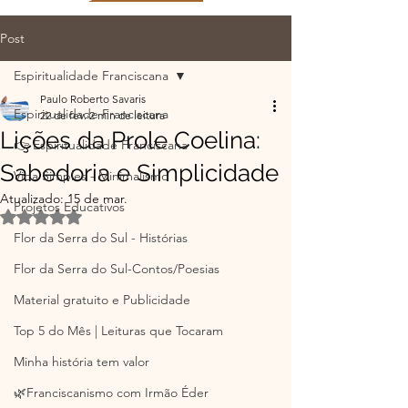
Post
Espiritualidade Franciscana
Paulo Roberto Savaris
Espiritualidade Franciscana
22 de fev.
2 min de leitura
Lições da Prole Coelina:
👉 Espiritualidade Franciscana
Sabedoria e Simplicidade
Vida Simples - Minimalismo
Atualizado:
15 de mar.
Projetos Educativos
Avaliado com NaN de 5 estrelas.
Flor da Serra do Sul - Histórias
Flor da Serra do Sul-Contos/Poesias
Material gratuito e Publicidade
Top 5 do Mês | Leituras que Tocaram
Minha história tem valor
🌿Franciscanismo com Irmão Éder