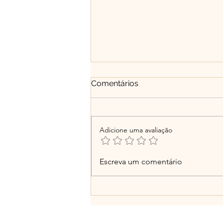
Comentários
Adicione uma avaliação
Educação humanizadora:
Escreva um comentário
entre a autonomia, o afeto
e a busca pela felicidade