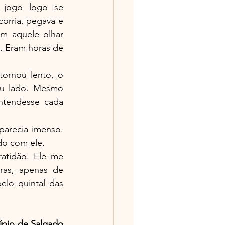
 jogo logo se 
orria, pegava e 
m aquele olhar 
. Eram horas de 
ornou lento, o 
eu lado. Mesmo 
ntendesse cada 
parecia imenso. 
do com ele.
atidão. Ele me 
as, apenas de 
lo quintal das 
pio de Salgado 