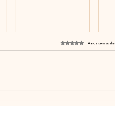
Avaliado com 0 de 5 estrel
Ainda sem avali
A Am
Educar na Simplicidade: Um
Ato de Coragem e Amor em
Tempos de Excesso