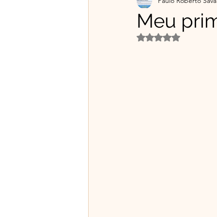
Paulo Roberto Sava
Projetos Educativos
Flo
Meu prim
Avaliado com NaN d
Material gratuito e Publicid
🌿Franciscanismo com Irmã