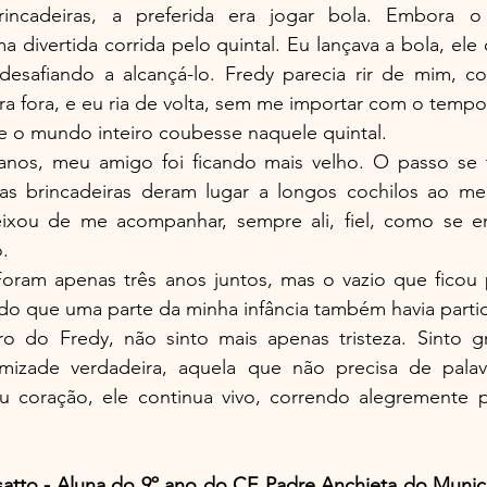
rincadeiras, a preferida era jogar bola. Embora o
 divertida corrida pelo quintal. Eu lançava a bola, ele c
desafiando a alcançá-lo. Fredy parecia rir de mim, co
ra fora, e eu ria de volta, sem me importar com o tempo
e o mundo inteiro coubesse naquele quintal.
nos, meu amigo foi ficando mais velho. O passo se t
 as brincadeiras deram lugar a longos cochilos ao m
eixou de me acompanhar, sempre ali, fiel, como se e
o.
 Foram apenas três anos juntos, mas o vazio que ficou 
ndo que uma parte da minha infância também havia parti
 do Fredy, não sinto mais apenas tristeza. Sinto gr
izade verdadeira, aquela que não precisa de palavr
 coração, ele continua vivo, correndo alegremente pe
atto - Aluna do 9º ano do CE Padre Anchieta do Municí