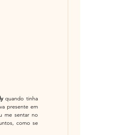
dy
 quando tinha 
va presente em 
u me sentar no 
untos, como se 