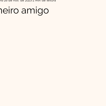
ris
26 de nov. de 2025
2 min de leitura
r da Serra do Sul - Histórias
Flor da Serra do Sul-Co
eiro amigo
e 5 estrelas.
ade
Top 5 do Mês | Leituras que Tocaram
Minha 
o Éder
Espiritualidade Franciscana