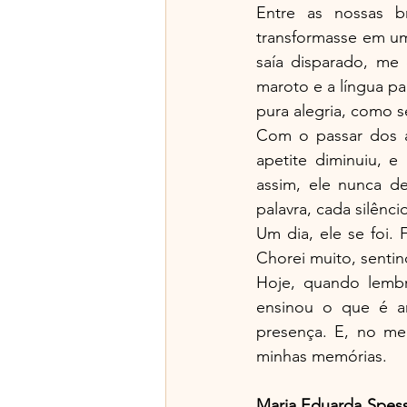
Entre as nossas b
transformasse em uma
saía disparado, me 
maroto e a língua pa
pura alegria, como s
Com o passar dos a
apetite diminuiu, e
assim, ele nunca d
palavra, cada silênci
Um dia, ele se foi.
Chorei muito, senti
Hoje, quando lembro
ensinou o que é am
presença. E, no meu
minhas memórias.
Maria Eduarda Spess