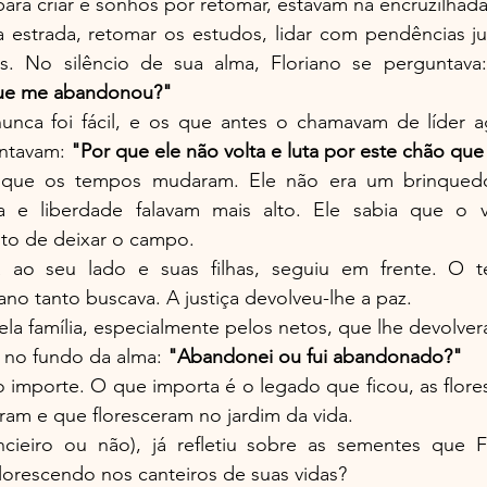
 para criar e sonhos por retomar, estavam na encruzilhada
 estrada, retomar os estudos, lidar com pendências jud
s. No silêncio de sua alma, Floriano se perguntava
 que me abandonou?"
unca foi fácil, e os que antes o chamavam de líder a
ntavam: 
"Por que ele não volta e luta por este chão qu
a que os tempos mudaram. Ele não era um brinqued
 e liberdade falavam mais alto. Ele sabia que o ve
o de deixar o campo.
 ao seu lado e suas filhas, seguiu em frente. O t
ano tanto buscava. A justiça devolveu-lhe a paz.
ela família, especialmente pelos netos, que lhe devolver
 no fundo da alma: 
"Abandonei ou fui abandonado?"
o importe. O que importa é o legado que ficou, as flores
ram e que floresceram no jardim da vida.
ancieiro ou não), já refletiu sobre as sementes que F
florescendo nos canteiros de suas vidas?