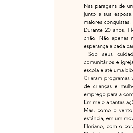
Nas paragens de um 
junto à sua esposa,
maiores conquistas.
Durante 20 anos, F
chão. Não apenas m
esperança a cada can
 Sob seus cuidado
comunitários e igrej
escola e até uma bib
Criaram programas v
de crianças e mulh
emprego para a com
Em meio a tantas açõ
Mas, como o vento 
estância, em um mov
Floriano, com o cor