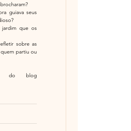
sabrocharam?
a guiava seus 
dioso?
 jardim que os 
fletir sobre as 
 quem partiu ou 
Um Sonhador Caminhando com Francisco - Escritor do blog 