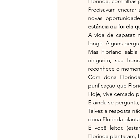
Florinda, com filhas
Precisavam encarar a
novas oportunidade
estância ou foi ela
A vida de capataz n
longe. Alguns pergu
Mas Floriano sabi
ninguém; sua honra
reconhece o moment
Com dona Florinda
purificação que Flori
Hoje, vive cercado p
E ainda se pergunta,
Talvez a resposta nã
dona Florinda planta
E você leitor, (est
Florinda plantaram, 