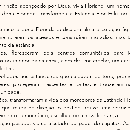
rincão abençoado por Deus, vivia Floriano, um homem
 dona Florinda, transformou a Estância Flor Feliz no
loriano e dona Florinda dedicaram alma e coração àq
elhoraram os acessos e construíram moradias, mas t
to da estância.
s, floresceram dois centros comunitários para id
as no interior da estância, além de uma creche, uma áre
lioteca.
oltados aos estancieiros que cuidavam da terra, prom
eres, protegeram nascentes e fontes, e trouxeram n
unidade.
es, transformaram a vida dos moradores da Estância Flor
que muda de direção, o destino trouxe uma reviravo
imento democrático, escolheu uma nova liderança.
ação pesado, viu-se afastado do papel de capataz. Ago