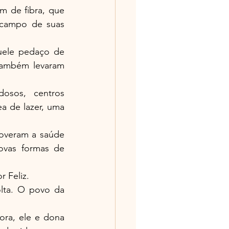
 de fibra, que 
 campo de suas 
uele pedaço de 
ambém levaram 
osos, centros 
a de lazer, uma 
overam a saúde 
ovas formas de 
 Feliz.
lta. O povo da 
ra, ele e dona 