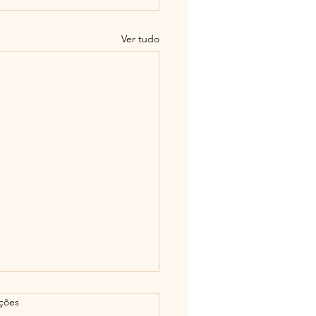
Ver tudo
as.
ações