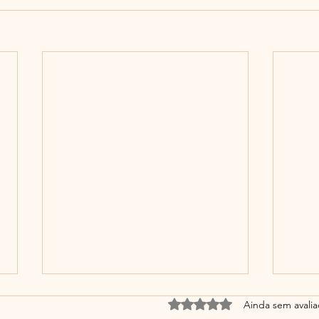
Avaliado com 0 de 5 estrel
Ainda sem avali