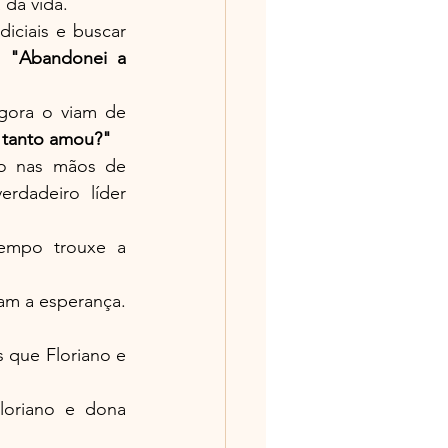
 da vida.
iciais e buscar 
: 
"Abandonei a 
gora o viam de 
e tanto amou?"
o nas mãos de 
rdadeiro líder 
empo trouxe a 
am a esperança. 
 que Floriano e 
loriano e dona 