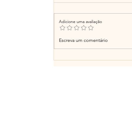
Adicione uma avaliação
Versos da Vila do Povo Feliz
Escreva um comentário
(memória viva das famílias
e seus caminhos)