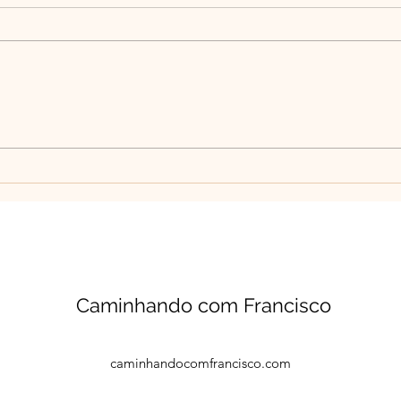
🌾 Quando a Memória Vira
“El 
Poesia: A Saga da Família
Pala
Sampaio 🌾
Viat
Caminhando com Francisco
caminhandocomfrancisco.com