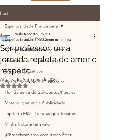
Post
Espiritualidade Franciscana
Paulo Roberto Savaris
Espiritualidade Franciscana
14 de out. de 2023
2 min de leitura
Ser professor: uma
👉 Espiritualidade Franciscana
jornada repleta de amor e
Vida Simples - Minimalismo
respeito
Projetos Educativos
Atualizado:
9 de nov. de 2023
Flor da Serra do Sul - Histórias
Avaliado com NaN de 5 estrelas.
Flor da Serra do Sul-Contos/Poesias
Material gratuito e Publicidade
Top 5 do Mês | Leituras que Tocaram
Minha história tem valor
🌿Franciscanismo com Irmão Éder