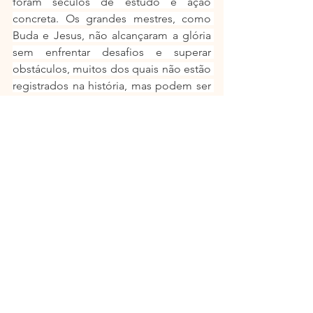
foram séculos de estudo e ação 
concreta. Os grandes mestres, como 
Buda e Jesus, não alcançaram a glória 
sem enfrentar desafios e superar 
obstáculos, muitos dos quais não estão 
registrados na história, mas podem ser 
imaginados por qualquer mente 
perspicaz. Eles deixaram um legado 
que nos guia passo a passo, mesmo 
que lentamente, mas que pode trazer 
resultados gigantescos se seguirmos o 
caminho com sabedoria. 
Um sonhador caminhando com 
Francisco - Escritor do  Blog 
https://www.caminhandocomfrancisco.
com/