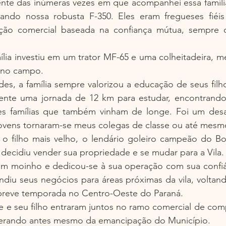
te das inúmeras vezes em que acompanhei essa família 
lizando nossa robusta F-350. Eles eram fregueses fiéis
ção comercial baseada na confiança mútua, sempre 
lia investiu em um trator MF-65 e uma colheitadeira, m
s no campo.
des, a família sempre valorizou a educação de seus filho
ente uma jornada de 12 km para estudar, encontrando
es famílias que também vinham de longe. Foi um desaf
ovens tornaram-se meus colegas de classe ou até mesm
o filho mais velho, o lendário goleiro campeão do Bot
, decidiu vender sua propriedade e se mudar para a Vila.
 um moinho e dedicou-se à sua operação com sua confiáv
ndiu seus negócios para áreas próximas da vila, voltando
breve temporada no Centro-Oeste do Paraná.
ele e seu filho entraram juntos no ramo comercial de comp
perando antes mesmo da emancipação do Município.