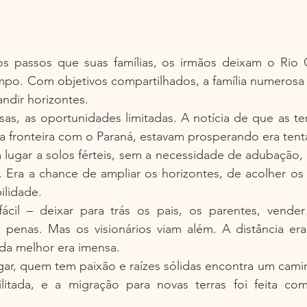
 passos que suas famílias, os irmãos deixam o Rio 
o. Com objetivos compartilhados, a família numerosa se
ndir horizontes.
sas, as oportunidades limitadas. A notícia de que as te
a fronteira com o Paraná, estavam prosperando era tent
 lugar a solos férteis, sem a necessidade de adubação,
. Era a chance de ampliar os horizontes, de acolher os fi
ilidade.
ácil – deixar para trás os pais, os parentes, vender
 penas. Mas os visionários viam além. A distância era
da melhor era imensa.
ar, quem tem paixão e raízes sólidas encontra um camin
ilitada, e a migração para novas terras foi feita co