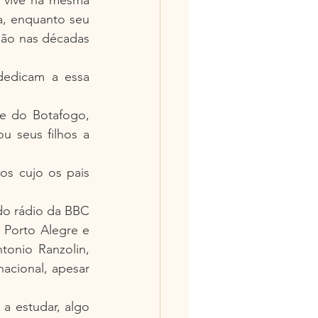
a, enquanto seu 
ião nas décadas 
dedicam a essa 
me do Botafogo, 
u seus filhos a 
s cujo os pais 
do rádio da BBC 
 Porto Alegre e 
onio Ranzolin, 
acional, apesar 
 a estudar, algo 