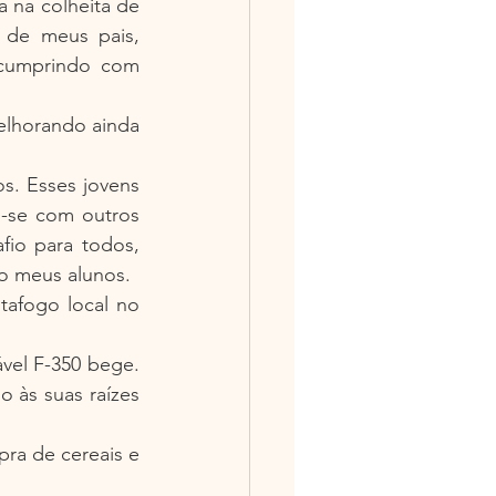
na colheita de 
 de meus pais, 
cumprindo com 
elhorando ainda 
s. Esses jovens 
-se com outros 
io para todos, 
o meus alunos.
afogo local no 
el F-350 bege. 
 às suas raízes 
ra de cereais e 