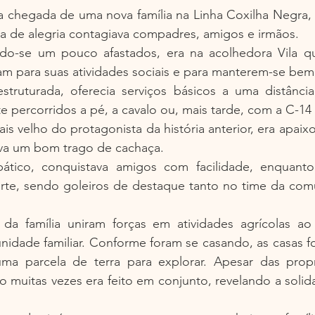
a chegada de uma nova família na Linha Coxilha Negra, 
ma de alegria contagiava compadres, amigos e irmãos.
o-se um pouco afastados, era na acolhedora Vila qu
am para suas atividades sociais e para manterem-se bem
struturada, oferecia serviços básicos a uma distânci
e percorridos a pé, a cavalo ou, mais tarde, com a C-14
ais velho do protagonista da história anterior, era apaix
va um bom trago de cachaça.
ático, conquistava amigos com facilidade, enquanto 
te, sendo goleiros de destaque tanto no time da com
s da família uniram forças em atividades agrícolas ao 
dade familiar. Conforme foram se casando, as casas fo
a parcela de terra para explorar. Apesar das propr
lho muitas vezes era feito em conjunto, revelando a solid