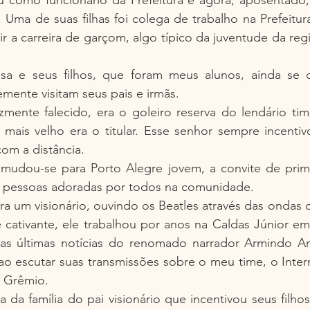
Uma de suas filhas foi colega de trabalho na Prefeitur
ir a carreira de garçom, algo típico da juventude da reg
osa e seus filhos, que foram meus alunos, ainda se 
emente visitam seus pais e irmãs.
izmente falecido, era o goleiro reserva do lendário ti
mais velho era o titular. Esse senhor sempre incentivo
m a distância.
a mudou-se para Porto Alegre jovem, a convite de primo
 pessoas adoradas por todos na comunidade.
era um visionário, ouvindo os Beatles através das ondas 
 cativante, ele trabalhou por anos na Caldas Júnior em
 as últimas notícias do renomado narrador Armindo Ant
 ao escutar suas transmissões sobre o meu time, o Intern
o Grêmio.
 da família do pai visionário que incentivou seus filhos