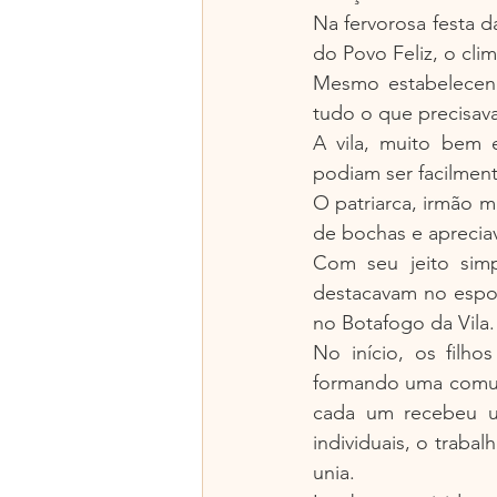
Na fervorosa festa d
do Povo Feliz, o cli
Mesmo estabelecend
tudo o que precisav
A vila, muito bem e
podiam ser facilment
O patriarca, irmão m
de bochas e aprecia
Com seu jeito simp
destacavam no espor
no Botafogo da Vila.
No início, os filho
formando uma comuni
cada um recebeu um
individuais, o traba
unia.