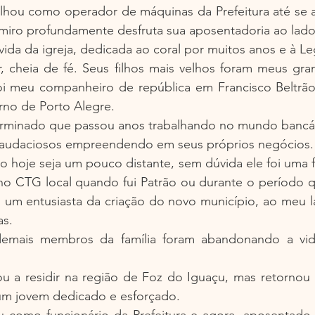
alhou como operador de máquinas da Prefeitura até se a
ro profundamente desfruta sua aposentadoria ao lado 
vida da igreja, dedicada ao coral por muitos anos e à Le
, cheia de fé. Seus filhos mais velhos foram meus gra
oi meu companheiro de república em Francisco Beltrão
rno de Porto Alegre.
rminado que passou anos trabalhando no mundo bancári
s audaciosos empreendendo em seus próprios negócios.
 hoje seja um pouco distante, sem dúvida ele foi uma fi
 no CTG local quando fui Patrão ou durante o período q
um entusiasta da criação do novo município, ao meu la
as.
emais membros da família foram abandonando a vida 
u a residir na região de Foz do Iguaçu, mas retornou p
 um jovem dedicado e esforçado.
ou como funcionário da Prefeitura e agora, aposentado,