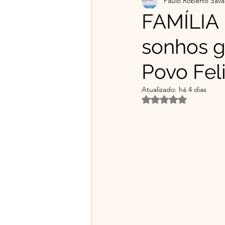
Paulo Roberto Sava
Projetos Educativos
Flo
FAMÍLIA 
sonhos gr
Material gratuito e Publicid
Povo Feli
🌿Franciscanismo com Irmã
Atualizado:
há 4 dias
Avaliado com NaN d