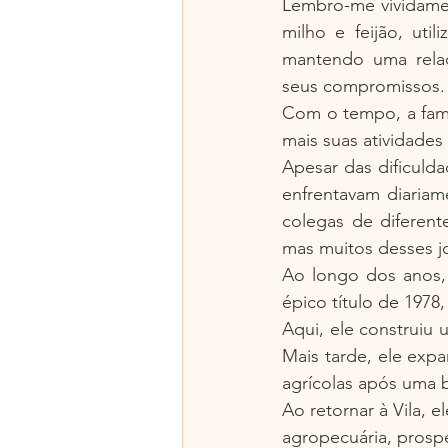
Lembro-me vividamen
milho e feijão, uti
mantendo uma rela
seus compromissos.
Com o tempo, a famí
mais suas atividade
Apesar das dificulda
enfrentavam diariam
colegas de diferent
mas muitos desses j
Ao longo dos anos, 
épico título de 1978
Aqui, ele construiu
Mais tarde, ele expa
agrícolas após uma 
Ao retornar à Vila, 
agropecuária, pros