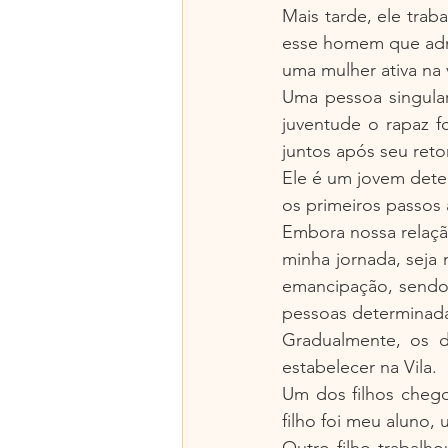
Mais tarde, ele trab
esse homem que admi
uma mulher ativa na 
Uma pessoa singular
juventude o rapaz f
juntos após seu reto
Ele é um jovem dete
os primeiros passo
Embora nossa relação
minha jornada, seja
emancipação, sendo 
pessoas determinad
Gradualmente, os d
estabelecer na Vila.
Um dos filhos chego
filho foi meu aluno,
Outro filho trabalh