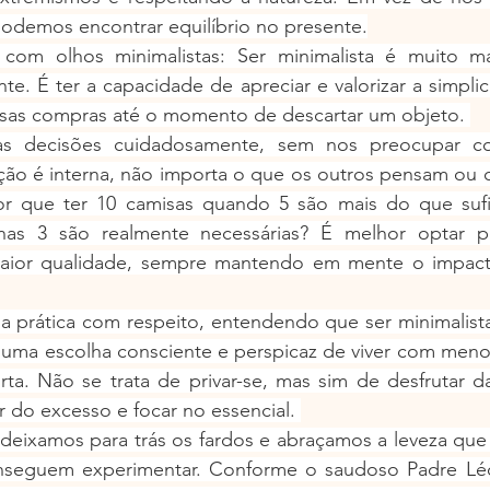
podemos encontrar equilíbrio no presente.
om olhos minimalistas: Ser minimalista é muito ma
te. É ter a capacidade de apreciar e valorizar a simpli
ssas compras até o momento de descartar um objeto. 
s decisões cuidadosamente, sem nos preocupar c
iação é interna, não importa o que os outros pensam ou
por que ter 10 camisas quando 5 são mais do que sufi
as 3 são realmente necessárias? É melhor optar po
ior qualidade, sempre mantendo em mente o impacto
 prática com respeito, entendendo que ser minimalista
 uma escolha consciente e perspicaz de viver com menos
ta. Não se trata de privar-se, mas sim de desfrutar da
 do excesso e focar no essencial. 
deixamos para trás os fardos e abraçamos a leveza que
eguem experimentar. Conforme o saudoso Padre Léo 