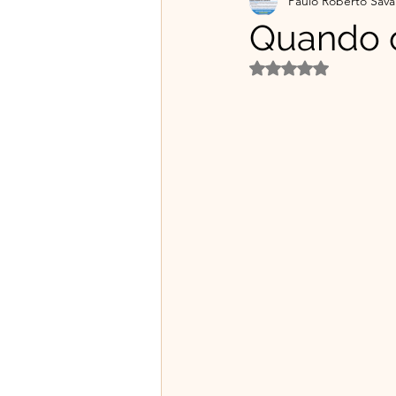
Paulo Roberto Sava
Projetos Educativos
Flo
Quando 
Avaliado com NaN d
Material gratuito e Publicid
🌿Franciscanismo com Irmã