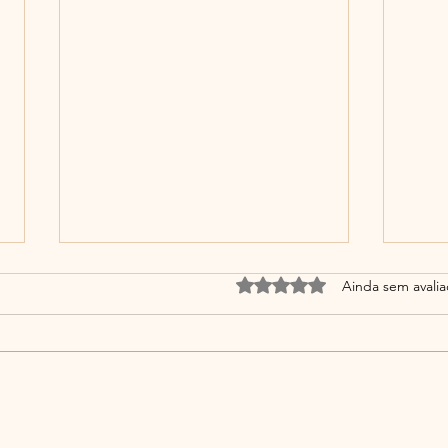
Avaliado com 0 de 5 estrel
Ainda sem avali
Você desaprendeu a
De q