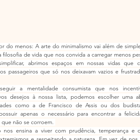
lor do menos: A arte do minimalismo vai além de simpl
 filosofia de vida que nos convida a carregar menos pe
implificar, abrimos espaços em nossas vidas que c
os passageiros que só nos deixavam vazios e frustra
guir a mentalidade consumista que nos incentiv
vos desejos à nossa lista, podemos escolher uma a
idades como a de Francisco de Assis ou dos budista
possuir apenas o necessário para encontrar a felicida
 que não se corroem. 
 nos ensina a viver com prudência, temperança e c
extremismos e respeitando a natureza. Em vez de nos