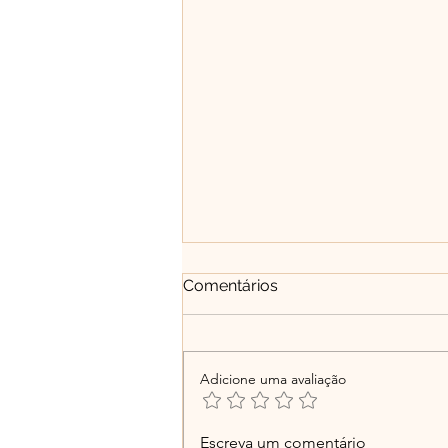
Comentários
Adicione uma avaliação
Entre o ego e a essência: a
Escreva um comentário