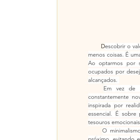
	D
escobrir o va
menos coisas. É uma
Ao optarmos por s
ocupados por desej
alcançados. 
Em vez de se
constantemente no
inspirada por real
essencial. É sobre 
tesouros emocionais
O minimalismo
próximo, evitando 