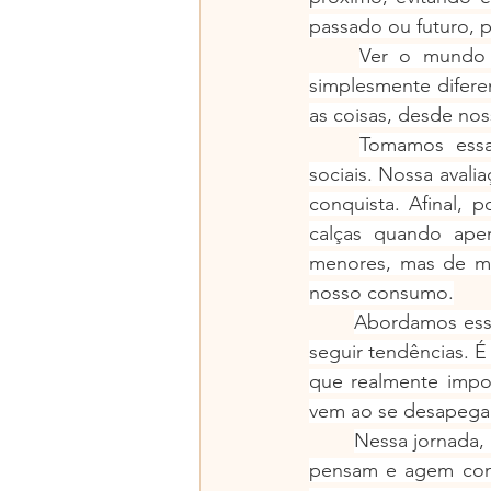
passado ou futuro, 
Ver o mundo c
simplesmente diferen
as coisas, desde no
Tomamos essa
sociais. Nossa aval
conquista. Afinal, 
calças quando apen
menores, mas de ma
nosso consumo.
Abordamos essa
seguir tendências. É
que realmente impor
vem ao se desapegar
Nessa jornada, 
pensam e agem cons