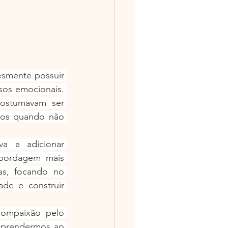
esmente possuir 
sos emocionais. 
ostumavam ser 
dos quando não 
a a adicionar 
bordagem mais 
s, focando no 
de e construir 
ompaixão pelo 
 prendermos ao 