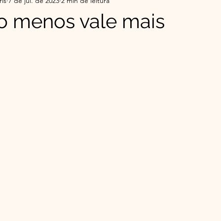
ris
7 de jul. de 2023
2 min de leitura
r da Serra do Sul - Histórias
Flor da Serra do Sul-Co
o menos vale mais
e 5 estrelas.
ade
Top 5 do Mês | Leituras que Tocaram
Minha 
o Éder
Espiritualidade Franciscana