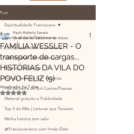
Post
Espiritualidade Franciscana
Paulo Roberto Savaris
Espiritualidade Franciscana
25 de out. de 2023
6 min de leitura
FAMÍLIA WESSLER - O
👉 Espiritualidade Franciscana
transporte de cargas...
Vida Simples - Minimalismo
HISTÓRIAS DA VILA DO
Projetos Educativos
POVO FELIZ (9)
Flor da Serra do Sul - Histórias
Atualizado:
há 7 dias
Flor da Serra do Sul-Contos/Poesias
Avaliado com NaN de 5 estrelas.
Material gratuito e Publicidade
Top 5 do Mês | Leituras que Tocaram
Minha história tem valor
🌿Franciscanismo com Irmão Éder