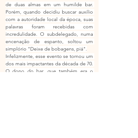
de duas almas em um humilde bar. 
Porém, quando decidiu buscar auxílio 
com a autoridade local da época, suas 
palavras foram recebidas com 
incredulidade. O subdelegado, numa 
encenação de espanto, soltou um 
simplório "Deixe de bobagens, piá".
Infelizmente, esse evento se tornou um 
dos mais impactantes da década de 70. 
O dono do bar, que também era o 
namorado de uma moça que trabalhava 
em nossa casa, foi responsável pelo 
homicídio dos dois clientes. Além 
disso, o julgamento desse caso foi um 
dos mais aguardados da época, 
acontecendo no recém-inaugurado 
Ginásio de Esportes de Salgado Filho.
Sempre que essa história é 
mencionada, ele recorda dos dois 