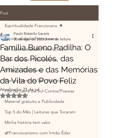
Post
Espiritualidade Franciscana
Paulo Roberto Savaris
Espiritualidade Franciscana
30 de ago. de 2023
3 min de leitura
Família Bueno Padilha: O
👉 Espiritualidade Franciscana
Bar dos Picolés, das
Vida Simples - Minimalismo
Amizades e das Memórias
Projetos Educativos
da Vila do Povo Feliz
Flor da Serra do Sul - Histórias
Atualizado:
23 de jul.
Flor da Serra do Sul-Contos/Poesias
Avaliado com NaN de 5 estrelas.
Material gratuito e Publicidade
Top 5 do Mês | Leituras que Tocaram
Minha história tem valor
🌿Franciscanismo com Irmão Éder