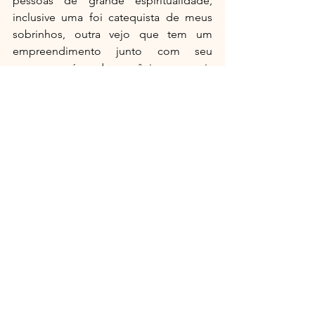
pessoas de grande espiritualidade, 
inclusive uma foi catequista de meus 
sobrinhos, outra vejo que tem um 
empreendimento junto com seu 
esposo na área de mecânica e a mais 
jovenzinha delas vive no Nordeste de 
nosso amado país e posta fotos com 
seu Príncipe Aviador como na bela 
história do Pequeno Príncipe de 
Exupéry. 
Admito que me emocionei ao contar 
dessa lembrança, mas me revigorei em 
lembrar que Deus é sempre bom e age 
de forma justa aqueles que fazem de 
sua vida uma dedicação plena não 
somente a ele, mas ao próximo.