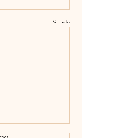
Ver tudo
as.
ações