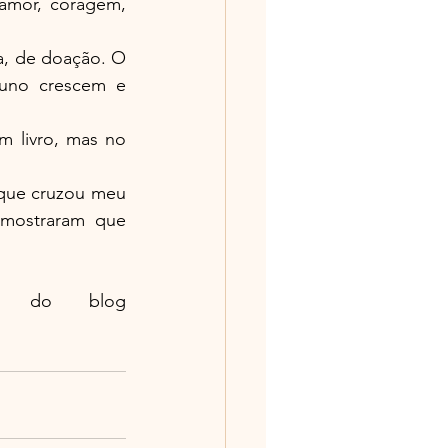
amor, coragem, 
a, de doação. O 
uno crescem e 
 livro, mas no 
que cruzou meu 
mostraram que 
Um Sonhador Caminhando com Francisco - Escritor do blog 