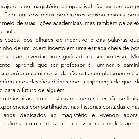
trajetória no magistério, é impossível não ser tomado 
ão. Cada um dos meus professores deixou marcas prof
r meio de suas lições acadêmicas, mas também pelos ex
e aula.
vozes, dos olhares de incentivo e das palavras que,
inho de um jovem incerto em uma estrada cheia de poss
nsinaram o verdadeiro significado de ser professor. Mu
mento, aprendi que ser professor é iluminar o camin
so próprio caminho ainda não está completamente cla
nfrentar os desafios diários com a esperança de que, d
o para o futuro de alguém.
 me inspiraram me ensinaram que o saber não se limita 
periências compartilhadas, nas histórias contadas e nas
s anos dedicados ao magistério e vivendo agor
so afirmar com certeza: o professor não molda apen