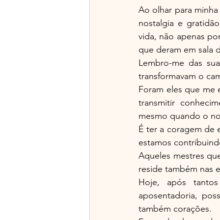
Ao olhar para minha 
nostalgia e gratid
vida, não apenas po
que deram em sala d
Lembro-me das suas 
transformavam o cam
Foram eles que me e
transmitir conheci
mesmo quando o nos
É ter a coragem de e
estamos contribuind
Aqueles mestres que
reside também nas ex
Hoje, após tanto
aposentadoria, pos
também corações.