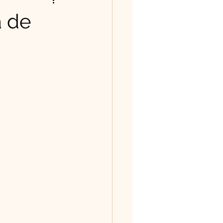
ntos/Poesias
a de
história tem valor