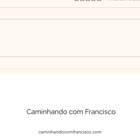
Você desaprendeu a
De q
descansar? A culpa de
alim
parar: um sintoma do nosso
igno
tempo
digit
Caminhando com Francisco
caminhandocomfrancisco.com