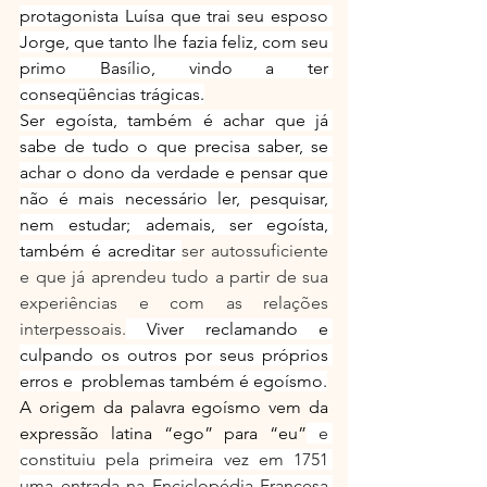
protagonista Luísa que trai seu esposo 
Jorge, que tanto lhe fazia feliz, com seu 
primo Basílio, vindo a ter 
conseqüências trágicas.
Ser egoísta, também é achar que já 
sabe de tudo o que precisa saber, se 
achar o dono da verdade e pensar que 
não é mais necessário ler, pesquisar, 
nem estudar; ademais, ser egoísta, 
também é acreditar 
ser autossuficiente 
e que já aprendeu tudo a partir de sua 
experiências e com as relações 
interpessoais.
 Viver reclamando e 
culpando os outros por seus próprios 
erros e  problemas também é egoísmo.
A origem da palavra egoísmo vem da 
expressão latina “ego” para “eu”
 e 
constituiu pela primeira vez em 1751 
uma entrada na Enciclopédia Francesa 