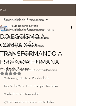
Post
Espiritualidade Franciscana
Paulo Roberto Savaris
Espiritualidade Franciscana
28 de mar. de 2024
2 min de leitura
DO EGOÍSMO À
👉 Espiritualidade Franciscana
COMPAIXÃO:
Vida Simples - Minimalismo
TRANSFORMANDO A
Projetos Educativos
ESSÊNCIA HUMANA
Flor da Serra do Sul - Histórias
Atualizado:
7 de mai.
Flor da Serra do Sul-Contos/Poesias
Avaliado com NaN de 5 estrelas.
Material gratuito e Publicidade
Top 5 do Mês | Leituras que Tocaram
Minha história tem valor
🌿Franciscanismo com Irmão Éder