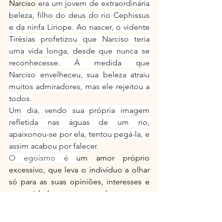
Narciso 
era um jovem de extraordinária 
beleza, filho do deus do rio Cephissus 
e da ninfa Liriope. Ao nascer, o vidente 
Tirésias profetizou que Narciso teria 
uma vida longa, desde que nunca se 
reconhecesse. À medida que 
Narciso envelheceu, sua beleza atraiu 
muitos admiradores, mas ele rejeitou a 
todos.
Um dia, vendo sua própria imagem 
refletida nas águas de um rio, 
apaixonou-se por ela, tentou pegá-la, e 
assim acabou por falecer.
O egoísmo é 
um amor próprio 
excessivo, que leva o indivíduo a olhar 
só para as suas opiniões, interesses e 
necessidades, e que despreza as 
necessidades alheias.
 Ser egoísta é 
pensar somente em si próprio, 