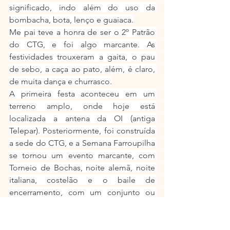
significado, indo além do uso da 
bombacha, bota, lenço e guaiaca.
Me pai teve a honra de ser o 2º Patrão 
do CTG, e foi algo marcante. As 
festividades trouxeram a gaita, o pau 
de sebo, a caça ao pato, além, é claro, 
de muita dança e churrasco.
A primeira festa aconteceu em um 
terreno amplo, onde hoje está 
localizada a antena da OI (antiga 
Telepar). Posteriormente, foi construída 
a sede do CTG, e a Semana Farroupilha 
se tornou um evento marcante, com 
Torneio de Bochas, noite alemã, noite 
italiana, costelão e o baile de 
encerramento, com um conjunto ou 
banda tradicional (Mirins, Monarcas, 
Serranos, Maragatos, Chama Crioula, 
Filhos do Sul, Os Futuristas, Os 