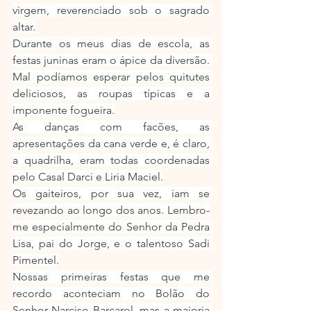
virgem, reverenciado sob o sagrado 
altar.
Durante os meus dias de escola, as 
festas juninas eram o ápice da diversão. 
Mal podíamos esperar pelos quitutes 
deliciosos, as roupas típicas e a 
imponente fogueira.
As danças com facões, as 
apresentações da cana verde e, é claro, 
a quadrilha, eram todas coordenadas 
pelo Casal Darci e Liria Maciel.
Os gaiteiros, por sua vez, iam se 
revezando ao longo dos anos. Lembro-
me especialmente do Senhor da Pedra 
Lisa, pai do Jorge, e o talentoso Sadi 
Pimentel.
Nossas primeiras festas que me 
recordo aconteciam no Bolão do 
Senhor Narciso Barcarol, mas a maioria 