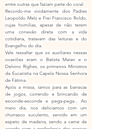
entre outras que faziam parte do coral.
Recordo-me vividamente dos Padres 
Leopoldo Melz e Frei Francisco Roldo, 
cujas homilias, apesar de não terem 
uma conexão direta com a vida 
cotidiana, tratavam das leituras e do 
Evangelho do dia.
Vale ressaltar que os auxiliares nessas 
ocasiões eram o Batista Maran e o 
Delvino Righes, os primeiros Ministros 
da Eucaristia na Capela Nossa Senhora 
de Fátima.
Após a missa, íamos para as barracas 
de jogos, correndo e brincando de 
esconde-esconde e pega-pega... Ao 
meio dia, nos deliciamos com um 
churrasco suculento, servido em um 
espeto de madeira, sendo a carne de 
acordo com a preferência dos nossos 