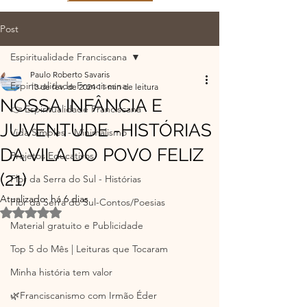
Post
Espiritualidade Franciscana
Paulo Roberto Savaris
Espiritualidade Franciscana
13 de fev. de 2024
11 min de leitura
NOSSA INFÂNCIA E
👉 Espiritualidade Franciscana
JUVENTUDE -HISTÓRIAS
Vida Simples - Minimalismo
DA VILA DO POVO FELIZ
Projetos Educativos
(21)
Flor da Serra do Sul - Histórias
Atualizado:
há 6 dias
Flor da Serra do Sul-Contos/Poesias
Avaliado com NaN de 5 estrelas.
Material gratuito e Publicidade
Top 5 do Mês | Leituras que Tocaram
Minha história tem valor
🌿Franciscanismo com Irmão Éder