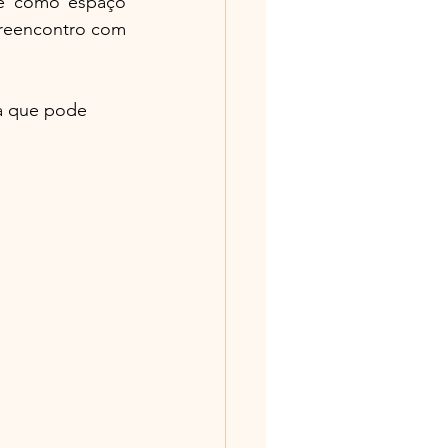
de como espaço 
 reencontro com 
a que pode 