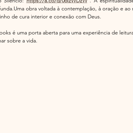
 Silêncio: 
https://a.co/d/06IzWDzW
. A espiritualida
rofunda.Uma obra voltada à contemplação, à oração e ao
inho de cura interior e conexão com Deus.
oks é uma porta aberta para uma experiência de leitur
ar sobre a vida.