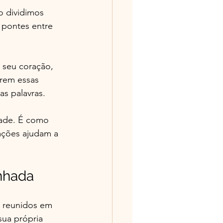
 dividimos 
 pontes entre 
 seu coração, 
irem essas 
as palavras.
dade. É como 
ações ajudam a 
nhada
 reunidos em 
sua própria 