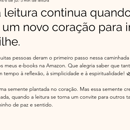
ris
6 de jul.
3 min de leitura
r da Serra do Sul - Histórias
Flor da Serra do Sul-Co
leitura continua quand
 um novo coração para in
ade
Top 5 do Mês | Leituras que Tocaram
Minha 
lhe.
o Éder
Espiritualidade Franciscana
e 5 estrelas.
uitas pessoas deram o primeiro passo nessa caminhada
s meus e-books na Amazon. Que alegria saber que tant
 tempo à reflexão, à simplicidade e à espiritualidade! 
uma semente plantada no coração. Mas essa semente cre
ada, quando a leitura se torna um convite para outros 
nho de paz e sentido.