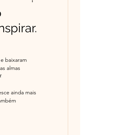
ntos/Poesias
o
spirar.
história tem valor
 e baixaram 
as almas 

sce ainda mais 
também 