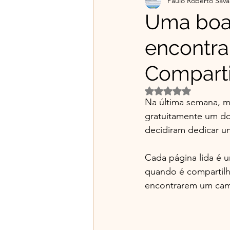
Paulo Roberto Sava
Projetos Educativos
Flo
Uma boa 
encontra
Material gratuito e Publicid
Comparti
🌿Franciscanismo com Irmã
Avaliado com NaN d
Na última semana, m
gratuitamente um do
decidiram dedicar um
Cada página lida é 
quando é compartilh
encontrarem um cami