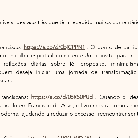
níveis, destaco três que têm recebido muitos comentári
ancisco: 
https://a.co/d/0bjCPPN1
 . O ponto de partid
o escolha espiritual consciente.Um convite para ree
e reflexões diárias sobre fé, propósito, minimalis
a quem deseja iniciar uma jornada de transformaçã
iscana. 
Franciscana: 
https://a.co/d/08RS0PUd
 . Quando o idea
spirado em Francisco de Assis, o livro mostra como a si
moderna, ajudando a reduzir o excesso, reencontrar sent