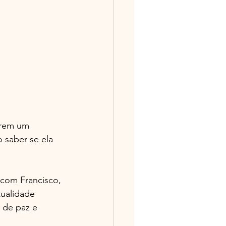
arem um 
 saber se ela 
 com Francisco, 
tualidade 
 de paz e 