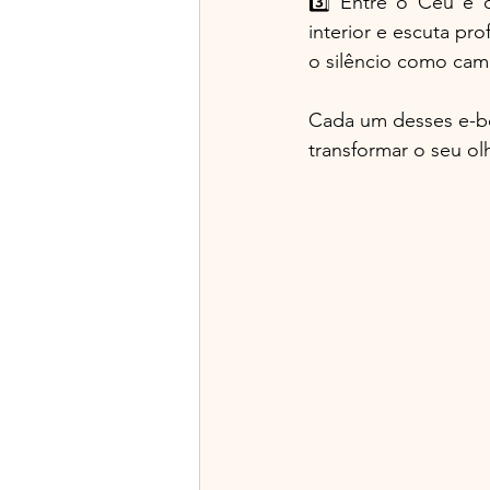
3️⃣ Entre o Céu e o
interior e escuta p
o silêncio como cam
Cada um desses e-bo
transformar o seu olh