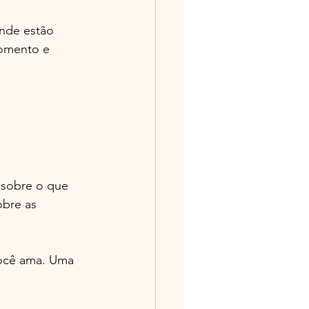
onde estão 
momento e 
 sobre o que 
bre as 
você ama. Uma 