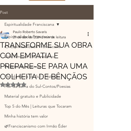
Post
Espiritualidade Franciscana
Paulo Roberto Savaris
Espiritualidade Franciscana
27 de abr. de 2024
2 min de leitura
TRANSFORME SUA OBRA
👉 Espiritualidade Franciscana
COM EMPATIA E
Vida Simples - Minimalismo
PREPARE-SE PARA UMA
Projetos Educativos
COLHEITA DE BÊNÇÃOS
Flor da Serra do Sul - Histórias
Avaliado com NaN de 5 estrelas.
Flor da Serra do Sul-Contos/Poesias
Material gratuito e Publicidade
Top 5 do Mês | Leituras que Tocaram
Minha história tem valor
🌿Franciscanismo com Irmão Éder