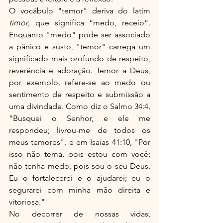
O vocábulo "temor" deriva do latim 
timor
, que significa “medo, receio”. 
Enquanto "medo" pode ser associado 
a pânico e susto, "temor" carrega um 
significado mais profundo de respeito, 
reverência e adoração. Temor a Deus, 
por exemplo, refere-se ao medo ou 
sentimento de respeito e submissão a 
uma divindade. Como diz o Salmo 34:4, 
"Busquei o Senhor, e ele me 
respondeu; livrou-me de todos os 
meus temores", e em Isaías 41:10, "Por 
isso não tema, pois estou com você; 
não tenha medo, pois sou o seu Deus. 
Eu o fortalecerei e o ajudarei; eu o 
segurarei com minha mão direita e 
vitoriosa."
No decorrer de nossas vidas, 