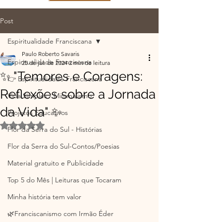
Post
Espiritualidade Franciscana
Paulo Roberto Savaris
Espiritualidade Franciscana
25 de jul. de 2024
2 min de leitura
✨ "Temores e Coragens:
👉 Espiritualidade Franciscana
Reflexões sobre a Jornada
Vida Simples - Minimalismo
da Vida" ✨
Projetos Educativos
Avaliado com NaN de 5 estrelas.
Flor da Serra do Sul - Histórias
Flor da Serra do Sul-Contos/Poesias
Material gratuito e Publicidade
Top 5 do Mês | Leituras que Tocaram
Minha história tem valor
🌿Franciscanismo com Irmão Éder