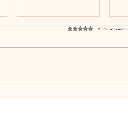
Avaliado com 0 de 5 estrel
Ainda sem avali
A Am
Educar na Simplicidade: Um
Ato de Coragem e Amor em
Tempos de Excesso