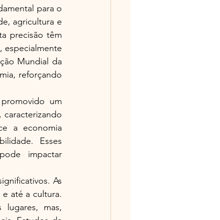
damental para o 
, agricultura e 
a precisão têm 
, especialmente 
ção Mundial da 
ia, reforçando 
 promovido um 
 caracterizando 
ce a economia 
lidade. Esses 
ode impactar 
nificativos. As 
 até a cultura. 
lugares, mas, 