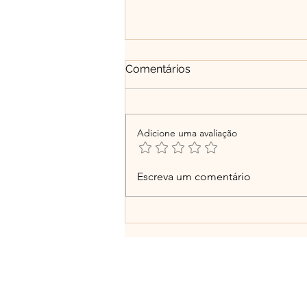
Comentários
Adicione uma avaliação
Educação humanizadora:
Escreva um comentário
entre a autonomia, o afeto
e a busca pela felicidade