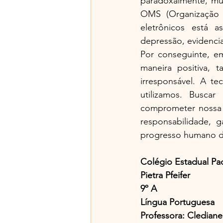
paradoxalmente, mui
OMS (Organização 
eletrônicos está 
depressão, evidencia
Por conseguinte, e
maneira positiva, 
irresponsável. A t
utilizamos. Buscar
comprometer nossa s
responsabilidade, 
progresso humano de
Colégio Estadual Pa
Pietra Pfeifer
9º A
Língua Portuguesa
Professora: Cledian