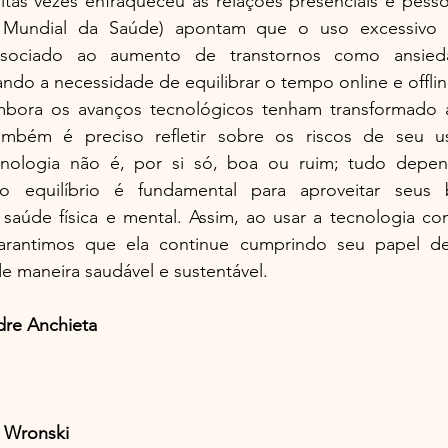
tas vezes enfraqueceu as relações presenciais e pessoa
Mundial da Saúde) apontam que o uso excessivo de
associado ao aumento de transtornos como ansieda
ndo a necessidade de equilibrar o tempo online e offlin
mbora os avanços tecnológicos tenham transformado 
também é preciso refletir sobre os riscos de seu u
ecnologia não é, por si só, boa ou ruim; tudo depe
 o equilíbrio é fundamental para aproveitar seus b
aúde física e mental. Assim, ao usar a tecnologia com
garantimos que ela continue cumprindo seu papel de
 maneira saudável e sustentável.
dre Anchieta
e Wronski