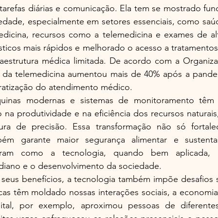
tarefas diárias e comunicação. Ela tem se mostrado fun
edade, especialmente em setores essenciais, como saúde
icina, recursos como a telemedicina e exames de alt
sticos mais rápidos e melhorado o acesso a tratamentos
aestrutura médica limitada. De acordo com a Organiza
 da telemedicina aumentou mais de 40% após a pandem
ratização do atendimento médico.
áquinas modernas e sistemas de monitoramento têm
o na produtividade e na eficiência dos recursos naturais,
ura de precisão. Essa transformação não só fortale
ém garante maior segurança alimentar e sustentabi
ram como a tecnologia, quando bem aplicada, p
idiano e o desenvolvimento da sociedade.
eus benefícios, a tecnologia também impõe desafios sig
as têm moldado nossas interações sociais, a economia e
tal, por exemplo, aproximou pessoas de diferentes 