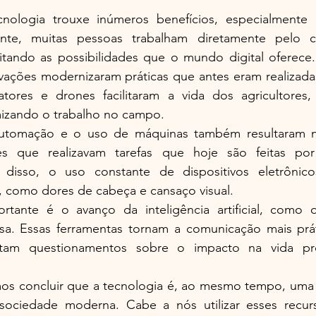
nologia trouxe inúmeros benefícios, especialmente 
nte, muitas pessoas trabalham diretamente pelo ce
tando as possibilidades que o mundo digital oferece. N
vações modernizaram práticas que antes eram realizada
tores e drones facilitaram a vida dos agricultores
mizando o trabalho no campo.
automação e o uso de máquinas também resultaram n
es que realizavam tarefas que hoje são feitas por
 disso, o uso constante de dispositivos eletrônico
 como dores de cabeça e cansaço visual.
rtante é o avanço da inteligência artificial, como
uísa. Essas ferramentas tornam a comunicação mais práti
am questionamentos sobre o impacto na vida prof
os concluir que a tecnologia é, ao mesmo tempo, uma g
sociedade moderna. Cabe a nós utilizar esses recur