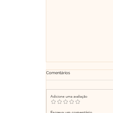
Comentários
Adicione uma avaliação
Educação humanizadora:
Escreva um comentário