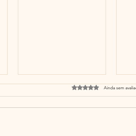
Avaliado com 0 de 5 estrel
Ainda sem avali
A Am
Educar na Simplicidade: Um