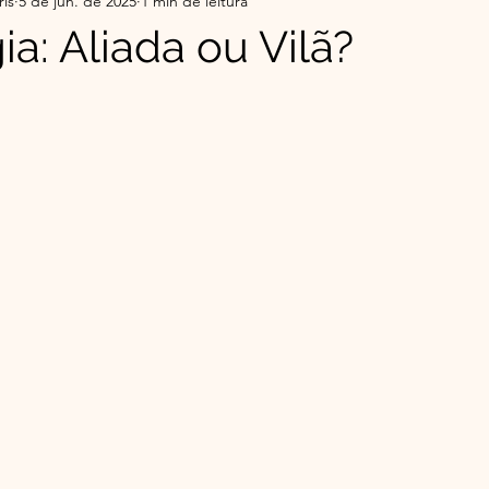
ris
5 de jun. de 2025
1 min de leitura
r da Serra do Sul - Histórias
Flor da Serra do Sul-Co
a: Aliada ou Vilã?
e 5 estrelas.
ade
Top 5 do Mês | Leituras que Tocaram
Minha 
o Éder
Espiritualidade Franciscana