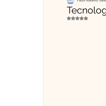
Paulo Roberto Sava
Projetos Educativos
Flo
Tecnologi
Avaliado com NaN d
Material gratuito e Publicid
🌿Franciscanismo com Irmã