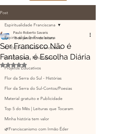
Post
Espiritualidade Franciscana
Paulo Roberto Savaris
Espiritualidade Franciscana
18 de jan.
2 min de leitura
Ser Francisco Não é
👉 Espiritualidade Franciscana
Fantasia, é Escolha Diária
Vida Simples - Minimalismo
Avaliado com NaN de 5 estrelas.
Projetos Educativos
Flor da Serra do Sul - Histórias
Flor da Serra do Sul-Contos/Poesias
Material gratuito e Publicidade
Top 5 do Mês | Leituras que Tocaram
Minha história tem valor
🌿Franciscanismo com Irmão Éder