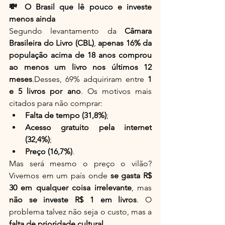
💸 O Brasil que lê pouco e investe 
menos ainda
Segundo levantamento da 
Câmara 
Brasileira do Livro (CBL)
, 
apenas 16% da 
população acima de 18 anos comprou 
ao menos um livro nos últimos 12 
meses
.Desses, 69% adquiriram entre 
1 
e 5 livros por ano
. Os motivos mais 
citados para não comprar:
Falta de tempo (31,8%)
;
Acesso gratuito pela internet 
(32,4%)
;
Preço (16,7%)
.
Mas será mesmo o preço o vilão? 
Vivemos em um país onde 
se gasta R$ 
30 em qualquer coisa irrelevante
, mas 
não se investe R$ 1 em livros
. O 
problema talvez não seja o custo, mas a 
falta de prioridade cultural
.