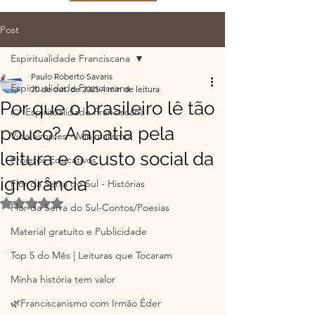
Post
Espiritualidade Franciscana
Paulo Roberto Savaris
Espiritualidade Franciscana
20 de out. de 2025
4 min de leitura
Por que o brasileiro lê tão
👉 Espiritualidade Franciscana
pouco? A apatia pela
Vida Simples - Minimalismo
leitura e o custo social da
Projetos Educativos
ignorância
Flor da Serra do Sul - Histórias
Avaliado com NaN de 5 estrelas.
Flor da Serra do Sul-Contos/Poesias
Material gratuito e Publicidade
Top 5 do Mês | Leituras que Tocaram
Minha história tem valor
🌿Franciscanismo com Irmão Éder