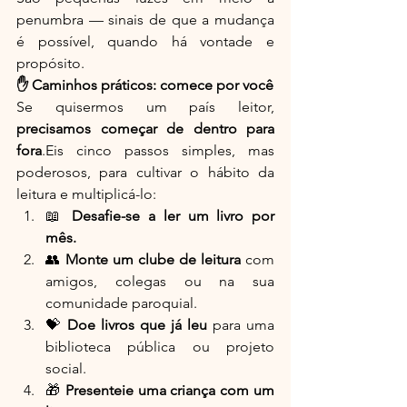
penumbra — sinais de que a mudança 
é possível, quando há vontade e 
propósito.
✋ Caminhos práticos: comece por você
Se quisermos um país leitor, 
precisamos começar de dentro para 
fora
.Eis cinco passos simples, mas 
poderosos, para cultivar o hábito da 
leitura e multiplicá-lo:
📖 
Desafie-se a ler um livro por 
mês.
👥 
Monte um clube de leitura
 com 
amigos, colegas ou na sua 
comunidade paroquial.
💝 
Doe livros que já leu
 para uma 
biblioteca pública ou projeto 
social.
🎁 
Presenteie uma criança com um 