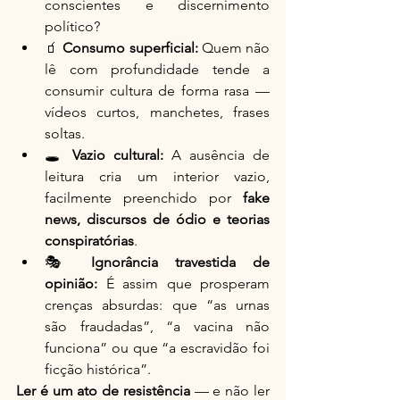
conscientes e discernimento 
político?
🧃 
Consumo superficial:
 Quem não 
lê com profundidade tende a 
consumir cultura de forma rasa — 
vídeos curtos, manchetes, frases 
soltas.
🕳️ 
Vazio cultural:
 A ausência de 
leitura cria um interior vazio, 
facilmente preenchido por 
fake 
news, discursos de ódio e teorias 
conspiratórias
.
🎭 
Ignorância travestida de 
opinião:
 É assim que prosperam 
crenças absurdas: que “as urnas 
são fraudadas”, “a vacina não 
funciona” ou que “a escravidão foi 
ficção histórica”.
Ler é um ato de resistência
 — e não ler 