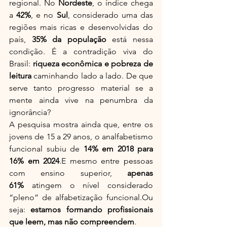
regional. No 
Nordeste
, o índice chega 
a 
42%
, e no 
Sul
, considerado uma das 
regiões mais ricas e desenvolvidas do 
país, 
35% da população
 está nessa 
condição. É a contradição viva do 
Brasil: 
riqueza econômica e pobreza de 
leitura
 caminhando lado a lado. De que 
serve tanto progresso material se a 
mente ainda vive na penumbra da 
ignorância?
A pesquisa mostra ainda que, entre os 
jovens de 15 a 29 anos, o analfabetismo 
funcional subiu de 
14% em 2018 para 
16% em 2024
.E mesmo entre pessoas 
com ensino superior, 
apenas 
61%
 atingem o nível considerado 
“pleno” de alfabetização funcional.Ou 
seja: 
estamos formando profissionais 
que leem, mas não compreendem
.