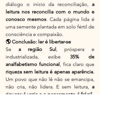
diálogo o início da reconciliação, 
a 
leitura nos reconcilia com o mundo e 
conosco mesmos
. Cada página lida é 
uma semente plantada em solo fértil de 
consciência e compaixão.
🌎 Conclusão: ler é libertar-se
Se 
a região Sul
, próspera e 
industrializada, exibe 
35% de 
analfabetismo funcional
, fica claro que 
riqueza sem leitura é apenas aparência
. 
Um povo que não lê não se emancipa, 
não cria, não lidera. E sem leitura, 
a 
riqueza é vazia e o pensamento é frágil
.
Por isso, a pergunta ecoa: 
Será que 
desejamos aquilo que não 
oferecemos?
Queremos um país mais justo, culto e 
inteligente — então que cada um de 
nós comece pelo próprio exemplo. A 