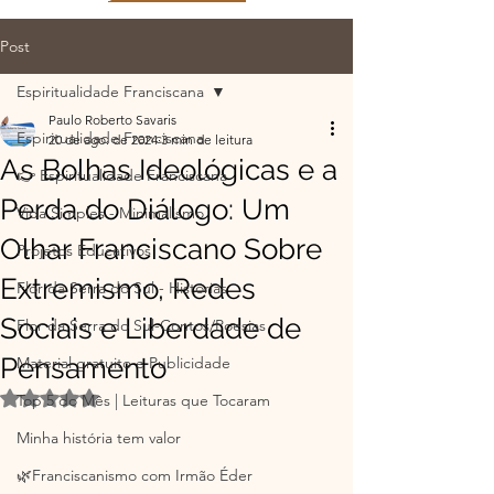
Post
Espiritualidade Franciscana
Paulo Roberto Savaris
Espiritualidade Franciscana
20 de ago. de 2024
3 min de leitura
As Bolhas Ideológicas e a
👉 Espiritualidade Franciscana
Perda do Diálogo: Um
Vida Simples - Minimalismo
Olhar Franciscano Sobre
Projetos Educativos
Extremismo, Redes
Flor da Serra do Sul - Histórias
Sociais e Liberdade de
Flor da Serra do Sul-Contos/Poesias
Pensamento
Material gratuito e Publicidade
Avaliado com NaN de 5 estrelas.
Top 5 do Mês | Leituras que Tocaram
Minha história tem valor
🌿Franciscanismo com Irmão Éder