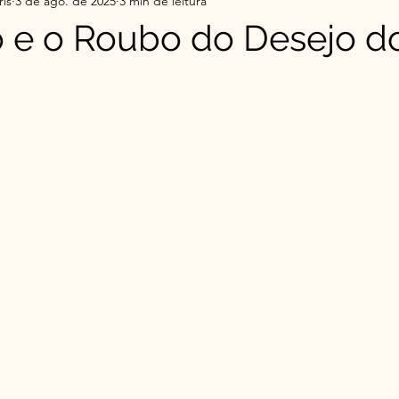
ris
3 de ago. de 2025
3 min de leitura
r da Serra do Sul - Histórias
Flor da Serra do Sul-Co
 e o Roubo do Desejo d
e 5 estrelas.
ade
Top 5 do Mês | Leituras que Tocaram
Minha 
o Éder
Espiritualidade Franciscana