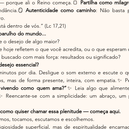
 — porque ali o Reino começa.🍞 
Partilha como milagr
ndância.🪞 
Autenticidade como caminho
: Não basta 
ro.
á dentro de vós.” (Lc 17,21)
barulho do mundo...
e o desejo de algo maior?
e hoje refletem o que você acredita, ou o que esperam
buscado com mais força: resultados ou significado?
desejo essencial?
inutos por dia. Desligue o som externo e escute o q
os, mas de forma presente, inteira, com empatia.✨ P
 vivendo como quem ama?”
✨ Leia algo que alimente
 Reencante-se com a simplicidade: um abraço, um p
como quiser chamar essa plenitude — começa aqui.
mos, tocamos, escutamos e escolhemos.
igiosidade superficial, mas de espiritualidade encarna