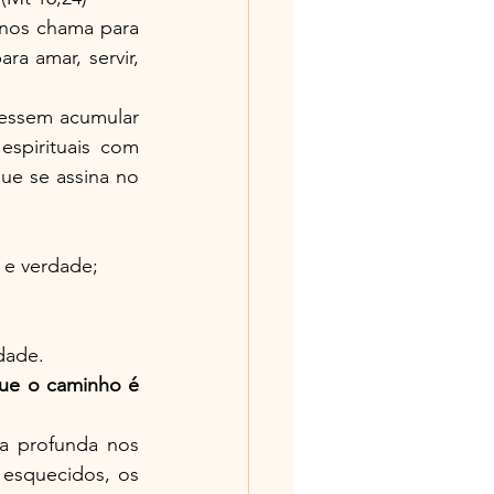
nos chama para 
para amar, servir, 
essem acumular 
spirituais com 
e se assina no 
 e verdade;
dade.
ue o caminho é 
ta profunda nos 
s esquecidos, os 