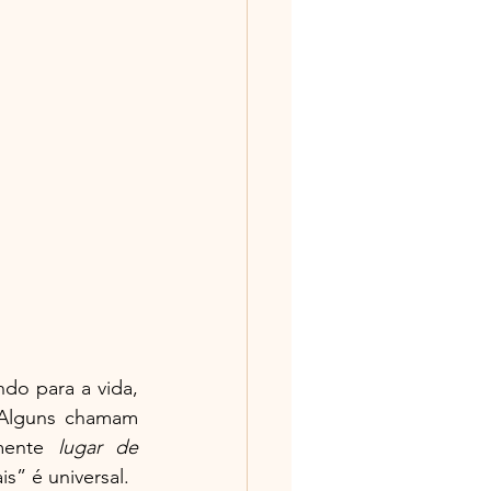
o para a vida, 
Alguns chamam 
mente 
lugar de 
s” é universal.