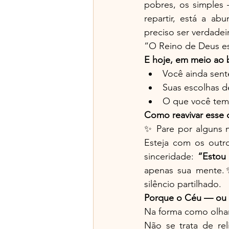
pobres, os simples
repartir, está a abu
preciso ser verdadei
“O Reino de Deus est
E hoje, em meio ao 
Você ainda sent
Suas escolhas d
O que você tem 
Como reavivar esse 
✨ Pare por alguns m
Esteja com os outr
sinceridade: 
“Estou
apenas sua mente.✨
silêncio partilhado.
Porque o Céu — ou 
Na forma como olha
Não se trata de rel