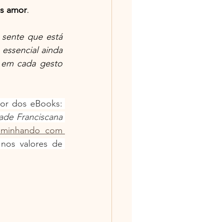
is amor
.
sente que está 
ssencial ainda 
 em cada gesto 
 Paulo Roberto Savaris é autor dos eBooks: 
Caminho de Francisco, Entre o Céu e o Silêncio e o Segredo da Simplicidade Franciscana 
minhando com 
nos valores de 