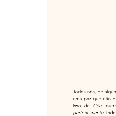
Todos nós, de algum
uma paz que não de
isso de 
Céu
, out
pertencimento
. Ind