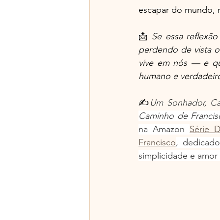
escapar do mundo, m
📩 
Se essa reflexã
perdendo de vista o
vive em nós — e qu
humano e verdadeir
✍
Um Sonhador, Ca
na Amazon 
Série 
Francisco
, dedicado
simplicidade e amor