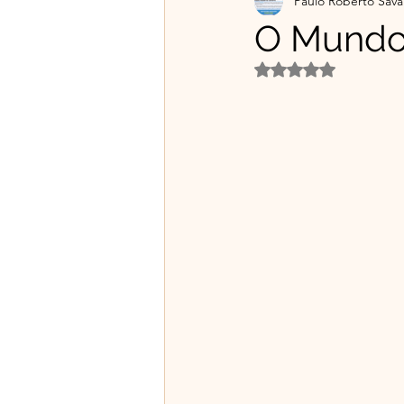
Paulo Roberto Sava
Projetos Educativos
Flo
O Mundo
Avaliado com NaN d
Material gratuito e Publicid
🌿Franciscanismo com Irmã