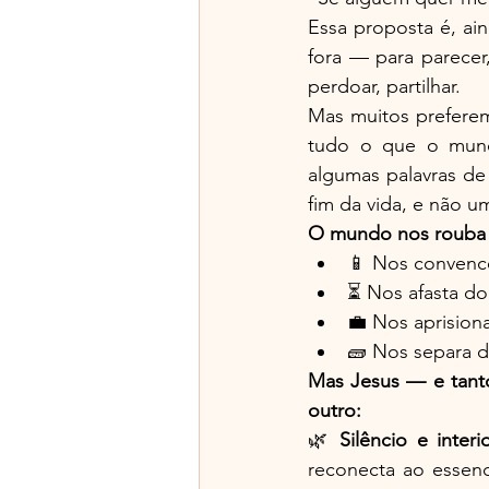
Essa proposta é, ai
fora — para parecer
perdoar, partilhar.
Mas muitos preferem
tudo o que o mundo
algumas palavras de
fim da vida, e não u
O mundo nos rouba 
📱 Nos convence
⏳ Nos afasta do 
💼 Nos aprision
🧱 Nos separa d
Mas Jesus — e tanto
outro:
🌿 
Silêncio e interi
reconecta ao essenc