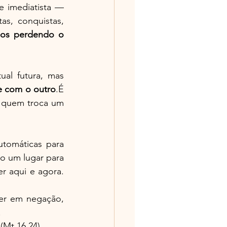
 imediatista — 
s, conquistas, 
os perdendo o 
al futura, mas 
 e com o outro
.É 
 quem troca um 
tomáticas para 
 um lugar para 
 aqui e agora. 
ver em negação, 
.
(Mt 16,24)