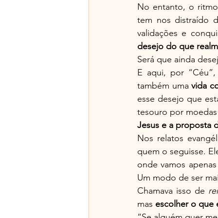
No entanto, o ritm
tem nos distraído d
validações e conqui
desejo do que realm
Será que ainda des
E aqui, por “Céu”,
também uma 
vida c
esse desejo que est
tesouro por moedas 
Jesus e a proposta 
Nos relatos evangél
quem o seguisse. El
onde vamos apenas 
Um modo de ser mais 
Chamava isso de 
re
mas 
escolher o que 
“Se alguém quer me s