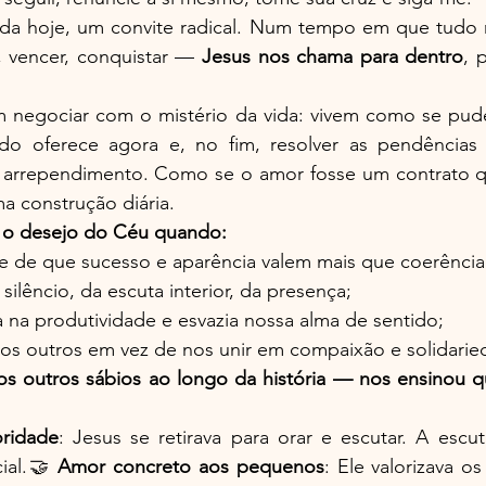
nda hoje, um convite radical. Num tempo em que tudo 
, vencer, conquistar — 
Jesus nos chama para dentro
, 
 negociar com o mistério da vida: vivem como se pud
 oferece agora e, no fim, resolver as pendências e
 arrependimento. Como se o amor fosse um contrato qu
ma construção diária.
o desejo do Céu quando:
 de que sucesso e aparência valem mais que coerência
silêncio, da escuta interior, da presença;
a na produtividade e esvazia nossa alma de sentido;
os outros em vez de nos unir em compaixão e solidarie
s outros sábios ao longo da história — nos ensinou q
oridade
: Jesus se retirava para orar e escutar. A escu
ial.🤝 
Amor concreto aos pequenos
: Ele valorizava o