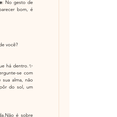
e
: No gesto de 
parecer bom, é 
 de você?
ue há dentro.✨ 
ergunte-se com 
 sua alma, não 
ôr do sol, um 
da.Não é sobre 