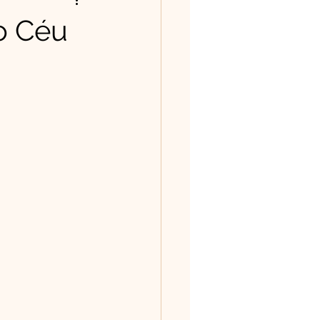
ntos/Poesias
o Céu
história tem valor