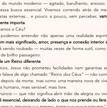
o do mundo moderno — agitado, barulhento, ansioso e
essa busca essencial. Vivemos correndo atrás de meta
stas externas... e pouco a pouco, sem perceber, 
vam
ente importa
.
ejamos o Céu?
 podemos entender não apenas uma realidade espiritu
om mais significado, amor, presença e conexão interior
á sendo roubado — muitas vezes de forma sutil, como
de brilho passageiro.
de um Reino diferente
icos, Jesus não prometeu facilidades nem garantias au
e falava de algo chamado “Reino dos Céus” — não como
depois da morte, mas como uma maneira nova de viver
humano, mais sensível, mais livre.
núncia
 — que não significa abrir mão da alegria ou vi
é essencial, deixando de lado o que nos prende ou fere
eguir, renuncie a si mesmo, tome sua cruz e siga-me.” 