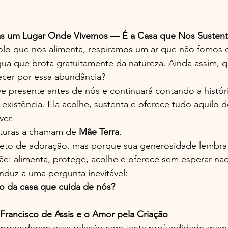
as um Lugar Onde Vivemos — É a Casa que Nos Susten
lo que nos alimenta, respiramos um ar que não fomos 
ua que brota gratuitamente da natureza. Ainda assim, q
cer por essa abundância?
e presente antes de nós e continuará contando a históri
existência. Ela acolhe, sustenta e oferece tudo aquilo 
ver.
ulturas a chamam de 
Mãe Terra
.
eto de adoração, mas porque sua generosidade lembra
ãe: alimenta, protege, acolhe e oferece sem esperar na
duz a uma pergunta inevitável:
 da casa que cuida de nós?
 Francisco de Assis e o Amor pela Criação
reenderam essa relação com tanta profundidade quant