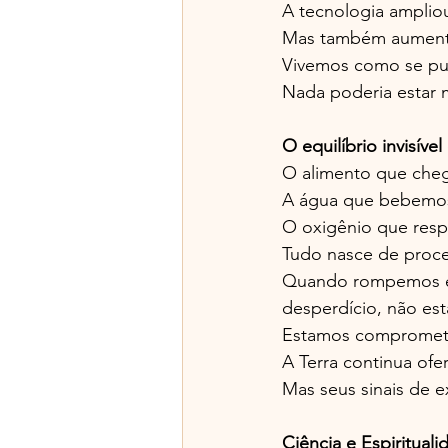
A tecnologia amplio
Mas também aumento
Vivemos como se pud
Nada poderia estar m
O equilíbrio invisíve
O alimento que cheg
A água que bebemo
O oxigênio que resp
Tudo nasce de proce
Quando rompemos ess
desperdício, não es
Estamos compromete
A Terra continua of
Mas seus sinais de e
Ciência e Espiritua