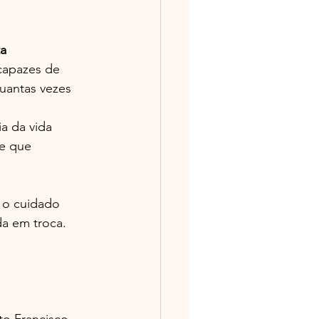
ta
capazes de 
uantas vezes 
a da vida 
de que 
 o cuidado 
da em troca.
o Francisco 