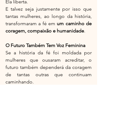
Ela liberta.
E talvez seja justamente por isso que 
tantas mulheres, ao longo da história, 
transformaram a fé em 
um caminho de 
coragem, compaixão e humanidade
.
O Futuro Também Tem Voz Feminina
Se a história da fé foi moldada por 
mulheres que ousaram acreditar, o 
futuro também dependerá da coragem 
de tantas outras que continuam 
caminhando.
Mulheres que educam e formam 
consciências.Mulheres que investigam 
e ampliam os horizontes da 
ciência.Mulheres que escrevem, 
pensam e transformam a literatura em 
espelho da alma humana.Mulheres que 
participam da vida pública e ajudam a 