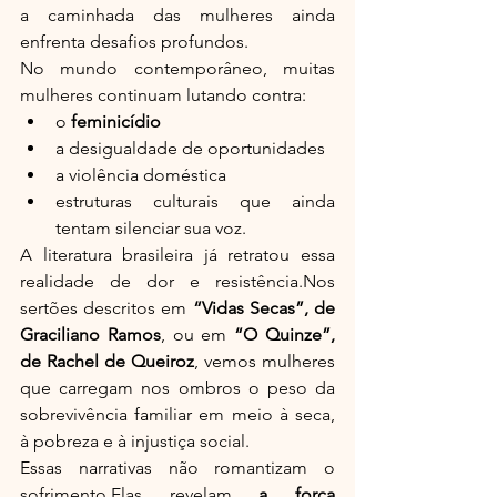
a caminhada das mulheres ainda 
enfrenta desafios profundos.
No mundo contemporâneo, muitas 
mulheres continuam lutando contra:
o 
feminicídio
a desigualdade de oportunidades
a violência doméstica
estruturas culturais que ainda 
tentam silenciar sua voz.
A literatura brasileira já retratou essa 
realidade de dor e resistência.Nos 
sertões descritos em 
“Vidas Secas”, de 
Graciliano Ramos
, ou em 
“O Quinze”, 
de Rachel de Queiroz
, vemos mulheres 
que carregam nos ombros o peso da 
sobrevivência familiar em meio à seca, 
à pobreza e à injustiça social.
Essas narrativas não romantizam o 
sofrimento.Elas revelam 
a força 