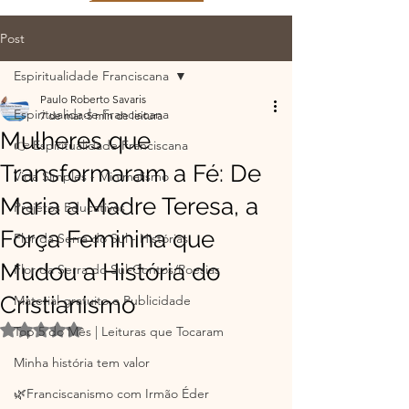
Post
Espiritualidade Franciscana
Paulo Roberto Savaris
Espiritualidade Franciscana
7 de mar.
5 min de leitura
Mulheres que
👉 Espiritualidade Franciscana
Transformaram a Fé: De
Vida Simples - Minimalismo
Maria a Madre Teresa, a
Projetos Educativos
Força Feminina que
Flor da Serra do Sul - Histórias
Mudou a História do
Flor da Serra do Sul-Contos/Poesias
Cristianismo
Material gratuito e Publicidade
Avaliado com NaN de 5 estrelas.
Top 5 do Mês | Leituras que Tocaram
Minha história tem valor
🌿Franciscanismo com Irmão Éder