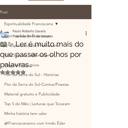
Post
Espiritualidade Franciscana
Paulo Roberto Savaris
Espiritualidade Franciscana
1 de mai.
3 min de leitura
📖✨ Ler é muito mais do
👉 Espiritualidade Franciscana
que passar os olhos por
Vida Simples - Minimalismo
palavras…
Projetos Educativos
Avaliado com NaN de 5 estrelas.
Flor da Serra do Sul - Histórias
Flor da Serra do Sul-Contos/Poesias
Material gratuito e Publicidade
Top 5 do Mês | Leituras que Tocaram
Minha história tem valor
🌿Franciscanismo com Irmão Éder