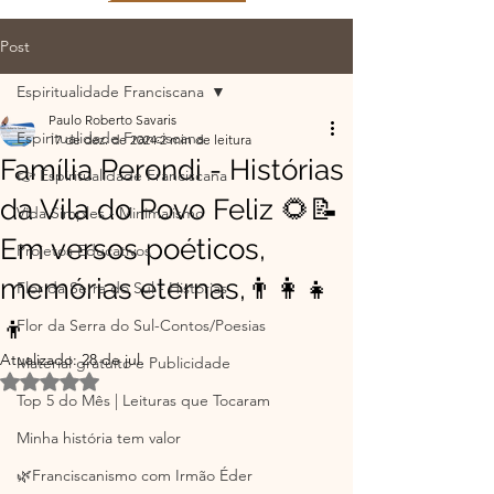
Post
Espiritualidade Franciscana
Paulo Roberto Savaris
Espiritualidade Franciscana
17 de dez. de 2024
2 min de leitura
Família Perondi - Histórias
👉 Espiritualidade Franciscana
da Vila do Povo Feliz 🌻📝
Vida Simples - Minimalismo
Em versos poéticos,
Projetos Educativos
memórias eternas,👨👩👧
Flor da Serra do Sul - Histórias
👦
Flor da Serra do Sul-Contos/Poesias
Atualizado:
28 de jul.
Material gratuito e Publicidade
Avaliado com NaN de 5 estrelas.
Top 5 do Mês | Leituras que Tocaram
Minha história tem valor
🌿Franciscanismo com Irmão Éder