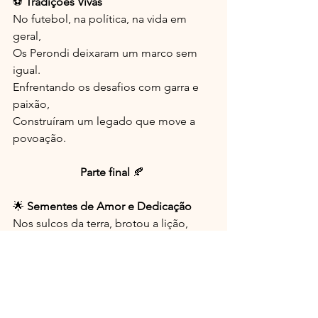
⚽ 
Tradições Vivas
No futebol, na política, na vida em 
geral,
Os Perondi deixaram um marco sem 
igual.
Enfrentando os desafios com garra e 
paixão,
Construíram um legado que move a 
povoação.
Parte final 
🍂 
🌟 
Sementes de Amor e Dedicação
Nos sulcos da terra, brotou a lição,
Que o sucesso se planta com fé e ação.
Os Perondi nos mostram, com brilho 
no olhar,
Que o amor ao próximo é o que faz 
prosperar.