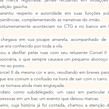
radição gaúcha.
arantiu respeito e autoridade em suas funções públ
periências, complementando as narrativas do irmão.
ostumeiramente aconteciam no CTG e no banco em fr
 chegava em sua picape amarela, acompanhado de se
e era conhecido por toda a vila.
sou a desfilar pelas ruas com seu reluzente Corcel I
ionária, o que sempre causava um pequeno alvoroço c
imo ao posto.
cel II da mesma cor e ano, resultando em breves parad
 que era comum a confusão na hora de sair com o carro. 
 se tornava ainda mais engraçada.
dato como subdelegado, um caso em particular s
 pessoas em um bar, um evento que deixou marcas.
ro, cuja história já foi contada, chamou a atenção 