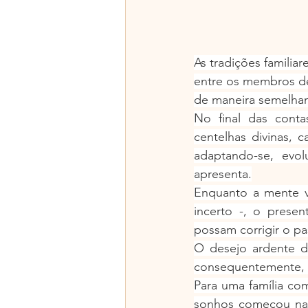
As tradições familia
entre os membros d
de maneira semelhan
No final das cont
centelhas divinas, 
adaptando-se, evol
apresenta.
Enquanto a mente vi
incerto -, o presen
possam corrigir o p
O desejo ardente de
consequentemente, m
Para uma família co
sonhos começou na r