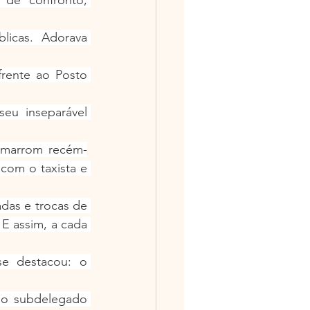
icas. Adorava 
ente ao Posto 
u inseparável 
I marrom recém-
om o taxista e 
as e trocas de 
E assim, a cada 
e destacou: o 
do subdelegado 