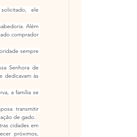
licitado, ele 
abedoria. Além 
itado comprador 
oridade sempre 
sa Senhora de 
e dedicavam às 
a, a família se 
sa transmitir 
riação de gado.
ras cidades em 
cer próximos, 