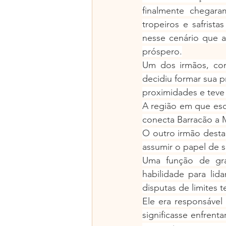
finalmente chegara
tropeiros e safris
nesse cenário que a 
próspero.
Um dos irmãos, con
decidiu formar sua pr
proximidades e tev
A região em que esco
conecta Barracão a 
O outro irmão desta 
assumir o papel de 
Uma função de gra
habilidade para lid
disputas de limites t
Ele era responsável
significasse enfrent