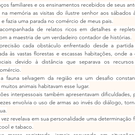
aços familiares e os ensinamentos recebidos de seus an
na memória as visitas do ilustre senhor aos sábados à
la e fazia uma parada no comércio de meus pais.
acompanhada de relatos ricos em detalhes e repleto
om a maestria de um verdadeiro contador de histórias.
precisão cada obstáculo enfrentado desde a partida
da às vastas florestas e escassas habitações, onde a 
ciais devido à distância que separava os recursos
comércio.
a fauna selvagem da região era um desafio constant
is muitos animais habitavam esse lugar.
tões interpessoais também apresentavam dificuldades, p
vezes envolvia o uso de armas ao invés do diálogo, torn
ua.
 vez revelava em sua personalidade uma determinação f
cool e tabaco.
a marca registrada, jamais recuando em situações 