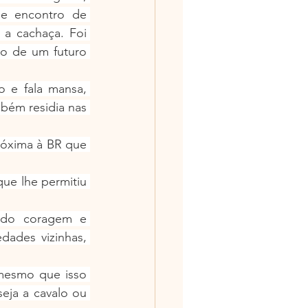
e encontro de 
a cachaça. Foi 
ão de um futuro 
 e fala mansa, 
mbém residia nas 
róxima à BR que 
ue lhe permitiu 
ndo coragem e 
ades vizinhas, 
mesmo que isso 
eja a cavalo ou 