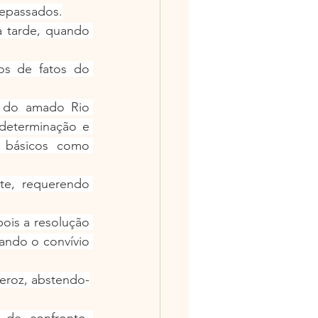
tepassados.
 tarde, quando 
s de fatos do 
 do amado Rio 
determinação e 
 básicos como 
e, requerendo 
ois a resolução 
ando o convívio 
eroz, abstendo-
de confronto, 