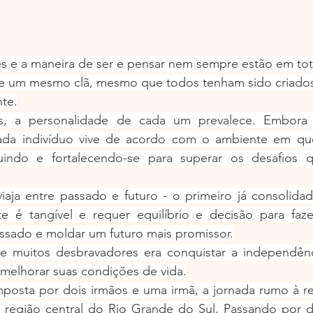
res e a maneira de ser e pensar nem sempre estão em tot
e um mesmo clã, mesmo que todos tenham sido criado
te.
as, a personalidade de cada um prevalece. Embora 
cada indivíduo vive de acordo com o ambiente em que 
uindo e fortalecendo-se para superar os desafios q
aja entre passado e futuro - o primeiro já consolida
te é tangível e requer equilíbrio e decisão para faze
assado e moldar um futuro mais promissor.
 muitos desbravadores era conquistar a independência
elhorar suas condições de vida.
mposta por dois irmãos e uma irmã, a jornada rumo à re
egião central do Rio Grande do Sul. Passando por div