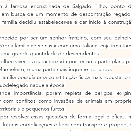
m à famosa encruzilhada de Salgado Filho, ponto d
tas em busca de um momento de descontração regado 
família decidiu estabelecer-se e dar início à construç
hecido por ser um senhor franzino, com seu palheiro
ópria família ao se casar com uma italiana, cuja irmã ta
e uma grande quantidade de descendentes.
lheu viver era caracterizada por ter uma parte plana p
Marmeleiro, e uma parte mais íngreme no fundo.
família possuía uma constituição física mais robusta, o q
subdelegado naquela época.
nde importância, porém repleta de perigos, exigi
ar com conflitos como invasões de animais em propried
erritoriais e pequenos furtos.
 por resolver essas questões de forma legal e eficaz, 
ar futuras complicações e lidar com transporte próprio, s