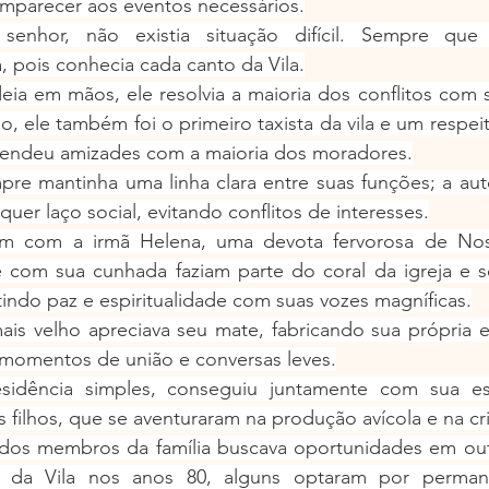
mparecer aos eventos necessários.
nhor, não existia situação difícil. Sempre que so
 pois conhecia cada canto da Vila.
ia em mãos, ele resolvia a maioria dos conflitos com s
, ele também foi o primeiro taxista da vila e um respe
rendeu amizades com a maioria dos moradores.
pre mantinha uma linha clara entre suas funções; a aut
uer laço social, evitando conflitos de interesses.
am com a irmã Helena, uma devota fervorosa de Nos
 com sua cunhada faziam parte do coral da igreja e s
itindo paz e espiritualidade com suas vozes magníficas.
s velho apreciava seu mate, fabricando sua própria erv
 momentos de união e conversas leves.
dência simples, conseguiu juntamente com sua espo
s filhos, que se aventuraram na produção avícola e na c
dos membros da família buscava oportunidades em out
 da Vila nos anos 80, alguns optaram por permane