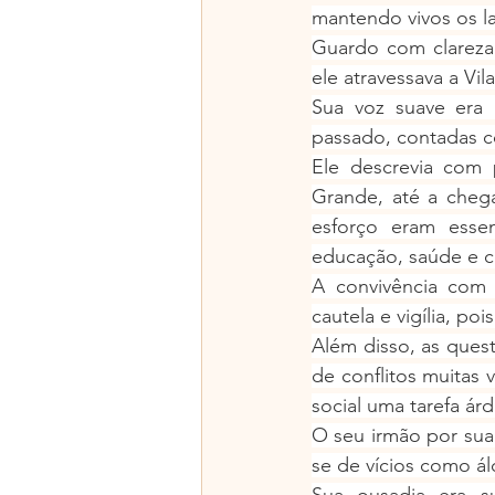
mantendo vivos os l
Guardo com clareza 
ele atravessava a Vi
Sua voz suave era 
passado, contadas c
Ele descrevia com 
Grande, até a chega
esforço eram essen
educação, saúde e 
A convivência com 
cautela e vigília, po
Além disso, as ques
de conflitos muitas 
social uma tarefa árd
O seu irmão por sua
se de vícios como ál
Sua ousadia era su