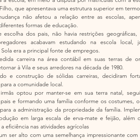
Filho, que apresentava uma estrutura superior em termo
udança não afetou a relação entre as escolas, apen
diferentes formas de educação.
escolha dos pais, não havia restrições geográficas, e
pregadores acabavam estudando na escola local, j
Sola era a principal fonte de empregos.
ida carreira na área contábil em suas terras de ori
ornar à Vila e seus arredores na década de 1980.
 e construção de sólidas carreiras, decidiram forta
 para a comunidade local.
rmãs optou por manter-se em sua terra natal, segui
s pais e formando uma família conforme os costumes, os
para a administração da propriedade da família. Imple
odução em larga escala de erva-mate e feijão, além d
a eficiência nas atividades agrícolas
, um ser alto com uma semelhança impressionante com o