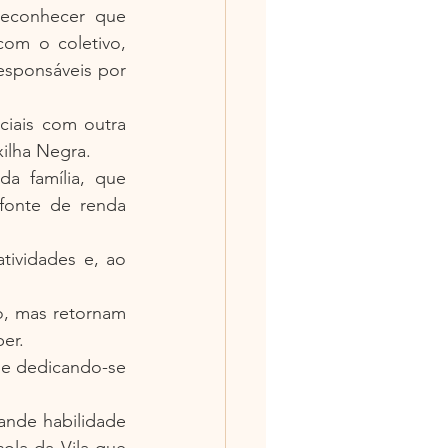
econhecer que 
m o coletivo, 
sponsáveis por 
iais com outra 
xilha Negra.
a família, que 
fonte de renda 
ividades e, ao 
, mas retornam 
er.
 e dedicando-se 
nde habilidade 
ola da Vila que 