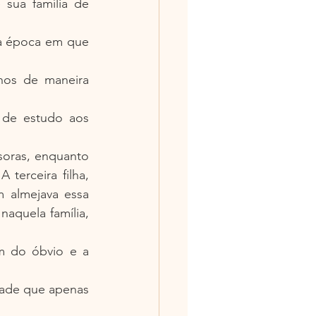
sua família de 
a época em que 
hos de maneira 
de estudo aos 
oras, enquanto 
erceira filha, 
 almejava essa 
aquela família, 
m do óbvio e a 
dade que apenas 