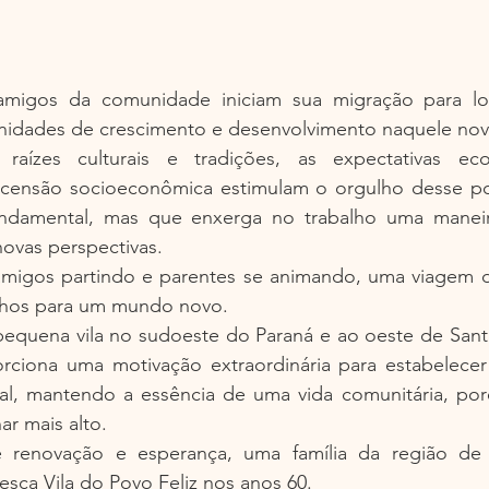
migos da comunidade iniciam sua migração para lo
nidades de crescimento e desenvolvimento naquele no
 raízes culturais e tradições, as expectativas ec
scensão socioeconômica estimulam o orgulho desse pov
undamental, mas que enxerga no trabalho uma maneir
ovas perspectivas.
igos partindo e parentes se animando, uma viagem d
inhos para um mundo novo.
equena vila no sudoeste do Paraná e ao oeste de Santa 
orciona uma motivação extraordinária para estabelecer
al, mantendo a essência de uma vida comunitária, po
ar mais alto.
renovação e esperança, uma família da região de G
sca Vila do Povo Feliz nos anos 60.