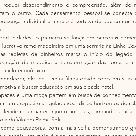
e requer desprendimento e compreensão, além de r
tam o outro. Cada pensamento pessoal se conecta co
presença individual em meio à certeza de que somos re
o.
ortunidades, o patriarca se lança em parcerias comerc
o lucrativo ramo madeireiro em uma serraria na Linha Co
as repletas de pinheiros marca o início do legado d
extração de madeira, a transformação das terras em 
vo ciclo econômico.
ndedor, ele inclui seus filhos desde cedo em suas at
motiva a buscar educação em sua cidade natal.
 rapazes e uma moça partem em busca de conhecimento
om um propósito singular: expandir os horizontes do sab
s decidem permanecer junto aos pais, formando famílias
ola da Vila em Palma Sola.
como educadoras, com a mais velha demonstrando gra
a a escola, em meio à disputa por matrículas com a esc