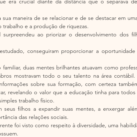
ue era crucial diante da distância que o separava de 
a sua maneira de se relacionar e de se destacar em um
 o trabalho e a produção de riquezas.
 surpreendeu ao priorizar o desenvolvimento dos fil
studado, conseguiram proporcionar a oportunidade 
 familiar, duas mentes brilhantes atuavam como profess
ros mostravam todo o seu talento na área contábil. A t
informações sobre sua formação, com certeza também
r, revelando o valor que a educação tinha para todos n
imples trabalho físico.
m seus filhos a expandir suas mentes, a enxergar alé
ância das relações sociais.
rente foi visto como respeito à diversidade, uma habili
ossuem.