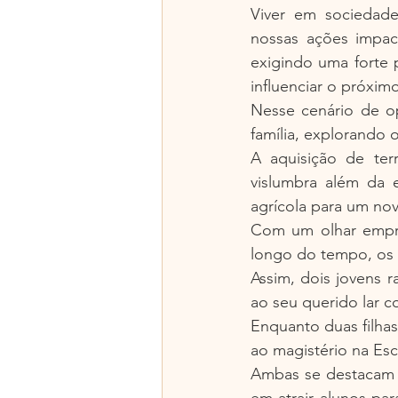
Viver em sociedad
nossas ações impac
exigindo uma forte 
influenciar o próxim
Nesse cenário de op
família, explorando 
A aquisição de terr
vislumbra além da 
agrícola para um no
Com um olhar empree
longo do tempo, os 
Assim, dois jovens
ao seu querido lar c
Enquanto duas filha
ao magistério na Esc
Ambas se destacam 
em atrair alunos par