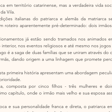
fica em território catarinense, mas a verdadeira vida soc
da Vila.
ições italianas do patriarca e alemãs da matriarca s
um roteiro aparentemente pré-determinado: dois irmãos
acionamentos já estão sendo tramados nos animados enc
nterior, nos eventos religiosos e até mesmo nos jogos 
rago é a saga de duas famílias que se uniram através do 
irmãs, dando origem a uma linhagem que promete perdu
sta primeira história apresentam uma abordagem peculia
prioridade.
na, composta por cinco filhos - três mulheres e do
imo capítulo, onde o irmão mais velho e sua esposa ass
ca e sua personalidade franca e direta, o patriarca en