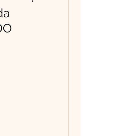
ntos/Poesias
da
DO
história tem valor