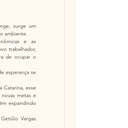
nge, surge um 
vo ambiente.
onômicas e as 
o trabalhador, 
a de ocupar o 
e esperança se 
Catarina, esse 
 novas metas e 
rém expandindo 
etúlio Vargas 