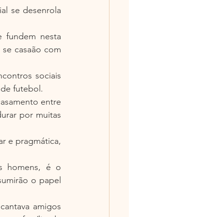
ial se desenrola 
e fundem nesta 
 se casaão com 
ontros sociais 
de futebol.
casamento entre 
rar por muitas 
r e pragmática, 
is homens, é o 
umirão o papel 
cantava amigos 