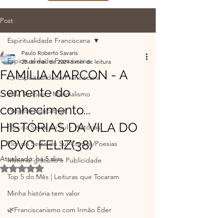
Post
Espiritualidade Franciscana
Paulo Roberto Savaris
Espiritualidade Franciscana
28 de mai. de 2024
6 min de leitura
FAMÍLIA MARCON - A
👉 Espiritualidade Franciscana
semente do
Vida Simples - Minimalismo
conhecimento...
Projetos Educativos
HISTÓRIAS DA VILA DO
Flor da Serra do Sul - Histórias
POVO FELIZ(38)
Flor da Serra do Sul-Contos/Poesias
Atualizado:
há 5 dias
Material gratuito e Publicidade
Avaliado com NaN de 5 estrelas.
Top 5 do Mês | Leituras que Tocaram
Minha história tem valor
🌿Franciscanismo com Irmão Éder