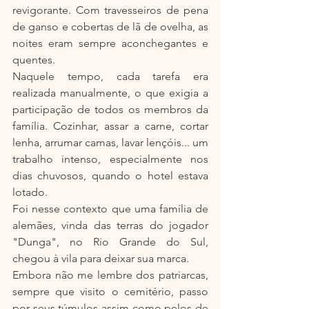
revigorante. Com travesseiros de pena 
de ganso e cobertas de lã de ovelha, as 
noites eram sempre aconchegantes e 
quentes.
Naquele tempo, cada tarefa era 
realizada manualmente, o que exigia a 
participação de todos os membros da 
família. Cozinhar, assar a carne, cortar 
lenha, arrumar camas, lavar lençóis... um 
trabalho intenso, especialmente nos 
dias chuvosos, quando o hotel estava 
lotado.
Foi nesse contexto que uma família de 
alemães, vinda das terras do jogador 
"Dunga", no Rio Grande do Sul, 
chegou à vila para deixar sua marca.
Embora não me lembre dos patriarcas, 
sempre que visito o cemitério, passo 
por seus túmulos assim como pelos de 