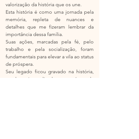
valorização da história que os une.
Esta história é como uma jornada pela 
memória, repleta de nuances e 
detalhes que me fizeram lembrar da 
importância dessa família.
Suas ações, marcadas pela fé, pelo 
trabalho e pela socialização, foram 
fundamentais para elevar a vila ao status 
de próspera.
Seu legado ficou gravado na história, 
sendo imortalizado através da 
nomeação de uma rua no município.
Durante meu primeiro mandato como 
Prefeito, em parceria com o Secretário 
de Indústria, Comércio e Planejamento, 
Evandro César Perondi, tivemos a 
oportunidade de resgatar a história de 
diversas famílias e homenageá-las, 
mantendo viva a tradição de 