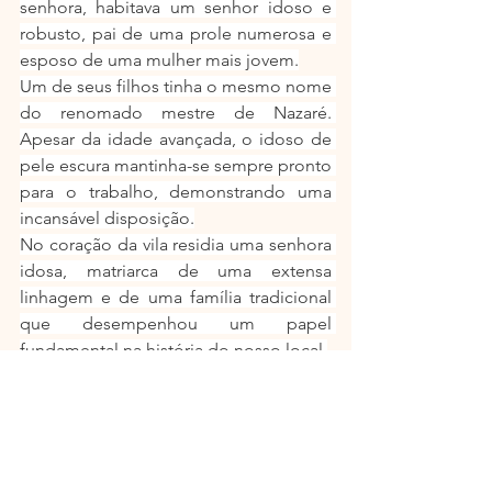
senhora, habitava um senhor idoso e 
robusto, pai de uma prole numerosa e 
esposo de uma mulher mais jovem.
Um de seus filhos tinha o mesmo nome 
do renomado mestre de Nazaré. 
Apesar da idade avançada, o idoso de 
pele escura mantinha-se sempre pronto 
para o trabalho, demonstrando uma 
incansável disposição.
No coração da vila residia uma senhora 
idosa, matriarca de uma extensa 
linhagem e de uma família tradicional 
que desempenhou um papel 
fundamental na história do nosso local.
Ela chegou à vila acompanhada de três 
filhos e de suas jovens filhas, uma das 
quais se tornou minha catequista na 
primeira comunhão.
Essa senhorinha era uma talentosa 