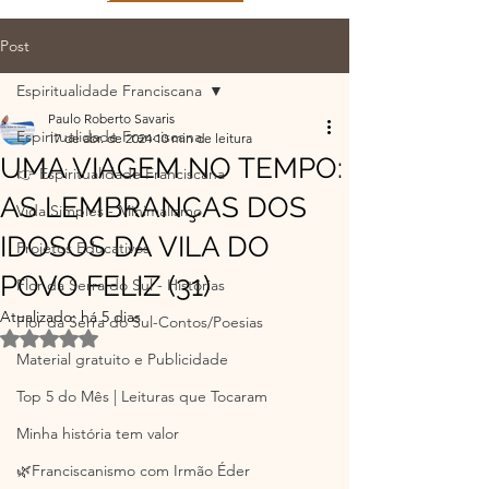
Post
Espiritualidade Franciscana
Paulo Roberto Savaris
Espiritualidade Franciscana
17 de abr. de 2024
10 min de leitura
UMA VIAGEM NO TEMPO:
👉 Espiritualidade Franciscana
AS LEMBRANÇAS DOS
Vida Simples - Minimalismo
IDOSOS DA VILA DO
Projetos Educativos
POVO FELIZ (31)
Flor da Serra do Sul - Histórias
Atualizado:
há 5 dias
Flor da Serra do Sul-Contos/Poesias
Avaliado com NaN de 5 estrelas.
Material gratuito e Publicidade
Top 5 do Mês | Leituras que Tocaram
Minha história tem valor
🌿Franciscanismo com Irmão Éder