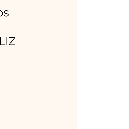
ntos/Poesias
os
história tem valor
LIZ