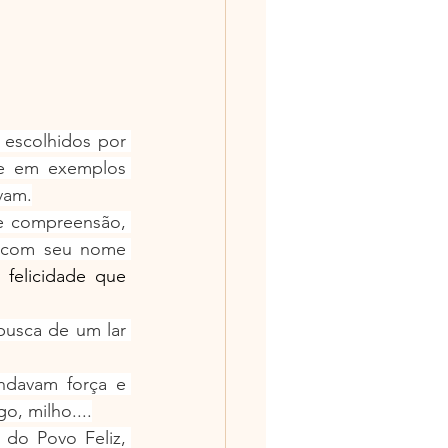
escolhidos por 
e em exemplos 
vam.
 compreensão, 
transformando-se em uma obra de arte em forma de casal. O patriarca, com seu nome 
felicidade que 
usca de um lar 
davam força e 
o, milho....
do Povo Feliz, 