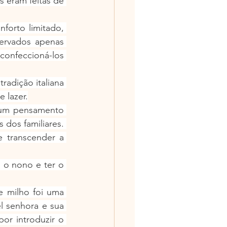
 eram feitas de 
nforto limitado, 
ervados apenas 
confeccioná-los 
radição italiana 
 lazer.
 um pensamento 
dos familiares. 
 transcender a 
o nono e ter o 
 milho foi uma 
 senhora e sua 
r introduzir o 