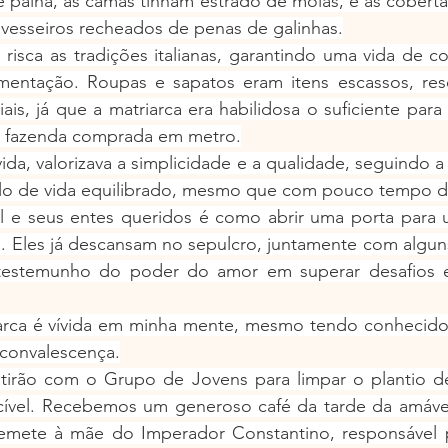
palha, as camas tinham estrado de molas, e as cobertas
avesseiros recheados de penas de galinhas.
 risca as tradições italianas, garantindo uma vida de co
entação. Roupas e sapatos eram itens escassos, res
ais, já que a matriarca era habilidosa o suficiente para 
 a fazenda comprada em metro.
ida, valorizava a simplicidade e a qualidade, seguindo a t
tilo de vida equilibrado, mesmo que com pouco tempo de
l e seus entes queridos é como abrir uma porta para
l. Eles já descansam no sepulcro, juntamente com alguns 
 testemunho do poder do amor em superar desafios e
rca é vívida em minha mente, mesmo tendo conhecido 
 convalescença.
tirão com o Grupo de Jovens para limpar o plantio de
cível. Recebemos um generoso café da tarde da amável
remete à mãe do Imperador Constantino, responsável po