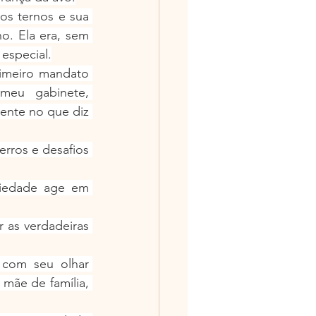
s ternos e sua 
o. Ela era, sem 
especial.
imeiro mandato 
eu gabinete, 
ente no que diz 
rros e desafios 
iedade age em 
as verdadeiras 
com seu olhar 
ãe de família, 