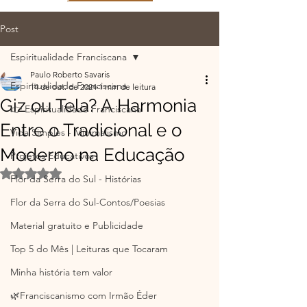
Post
Espiritualidade Franciscana
Paulo Roberto Savaris
Espiritualidade Franciscana
14 de out. de 2024
1 min de leitura
Giz ou Tela? A Harmonia
👉 Espiritualidade Franciscana
Entre o Tradicional e o
Vida Simples - Minimalismo
Moderno na Educação
Projetos Educativos
Avaliado com NaN de 5 estrelas.
Flor da Serra do Sul - Histórias
Flor da Serra do Sul-Contos/Poesias
Material gratuito e Publicidade
Top 5 do Mês | Leituras que Tocaram
Minha história tem valor
🌿Franciscanismo com Irmão Éder