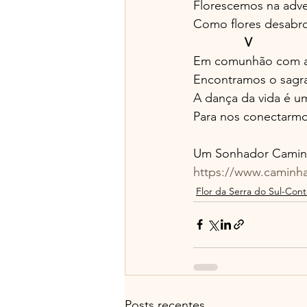
Florescemos na adve
Como flores desabr
               V
Em comunhão com a 
Encontramos o sagra
A dança da vida é um
Para nos conectarmo
Um Sonhador Caminha
https://www.caminh
Flor da Serra do Sul-Cont
Posts recentes