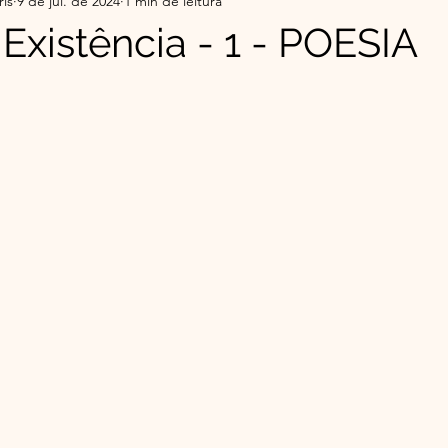
ris
9 de jul. de 2024
1 min de leitura
r da Serra do Sul - Histórias
Flor da Serra do Sul-Co
Existência - 1 - POESIA
e 5 estrelas.
ade
Top 5 do Mês | Leituras que Tocaram
Minha 
o Éder
Espiritualidade Franciscana