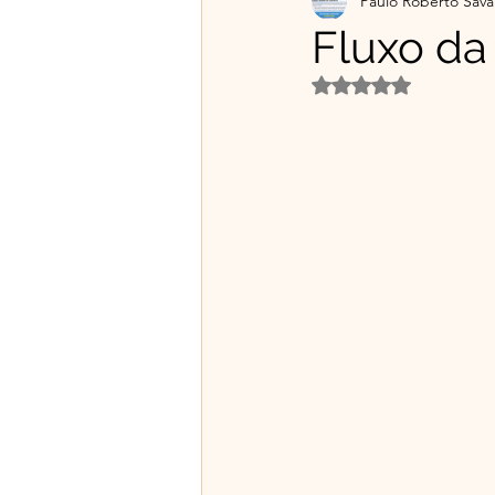
Paulo Roberto Sava
Projetos Educativos
Flo
Fluxo da 
Avaliado com NaN d
Material gratuito e Publicid
🌿Franciscanismo com Irmã