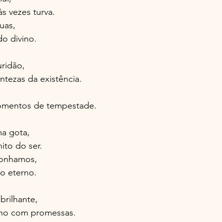
às vezes turva.
uas,
o divino.
uridão,
ntezas da existência.
omentos de tempestade.
a gota,
ito do ser.
sonhamos,
o eterno.
brilhante,
nho com promessas.