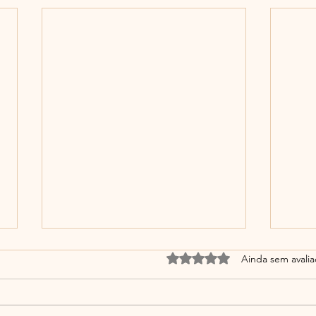
Avaliado com 0 de 5 estrel
Ainda sem avali