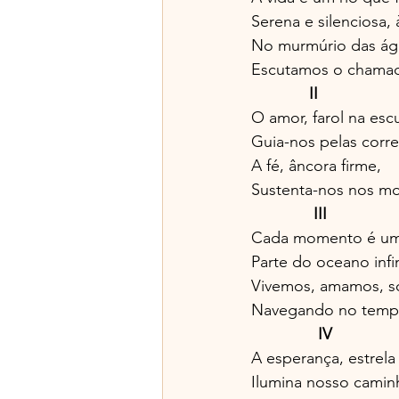
Serena e silenciosa, 
No murmúrio das ág
Escutamos o chamad
II
O amor, farol na esc
Guia-nos pelas corre
A fé, âncora firme,
Sustenta-nos nos m
              III
Cada momento é um
Parte do oceano infin
Vivemos, amamos, 
Navegando no temp
               IV
A esperança, estrela 
Ilumina nosso cami