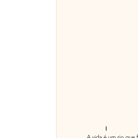
            I
A vida é um rio que f